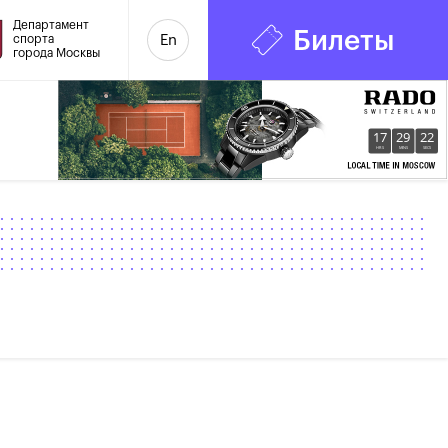
Департамент
Билеты
спорта
En
города Москвы
17
29
22
HRS
MINS
SECS