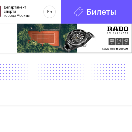
Департамент
Билеты
спорта
En
города Москвы
08
14
42
HRS
MINS
SECS