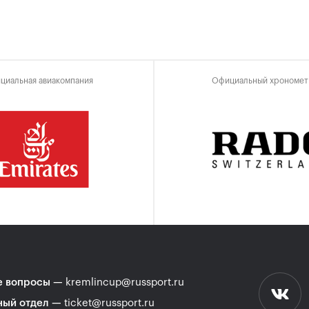
циальная авиакомпания
Официальный хрономет
 вопросы
—
kremlincup@russport.ru
ный отдел
—
ticket@russport.ru