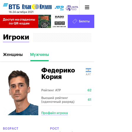
16-24 октября 2021
Доступ на стадионы 
Билеты
06
38
26
по QR-кодам
HRS
MINS
SECS
Игроки
Женщины
Мужчины
Федерико
АРГ
Кория
Рейтинг ATP
62
Высший рейтинг
61
(одиночный разряд)
Профайл игрока
ВОЗРАСТ
РОСТ