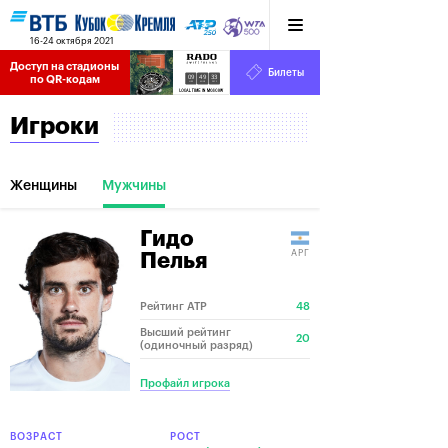
16-24 октября 2021
Доступ на стадионы 
Билеты
09
49
34
по QR-кодам
HRS
MINS
SECS
Игроки
Женщины
Мужчины
Гидо
АРГ
Пелья
Рейтинг ATP
48
Высший рейтинг
20
(одиночный разряд)
Профайл игрока
ВОЗРАСТ
РОСТ