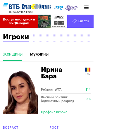
16-24 октября 2021
Доступ на стадионы 
Билеты
18
01
34
по QR-кодам
HRS
MINS
SECS
Игроки
Женщины
Мужчины
Ирина
РУМ
Бара
Рейтинг WTA
114
Высший рейтинг
56
(одиночный разряд)
Профайл игрока
ВОЗРАСТ
РОСТ