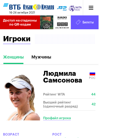
16-24 октября 2021
Доступ на стадионы 
Билеты
23
56
13
по QR-кодам
HRS
MINS
SECS
Игроки
Женщины
Мужчины
Людмила
РОС
Самсонова
Рейтинг WTA
44
Высший рейтинг
42
(одиночный разряд)
Профайл игрока
ВОЗРАСТ
РОСТ