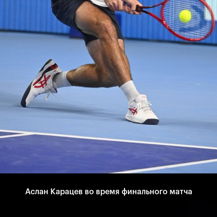
Аслан Карацев - победитель турнира «ВТБ Кубок Кремля 2021»
Финалист т
Аслан Карацев во время финального матча