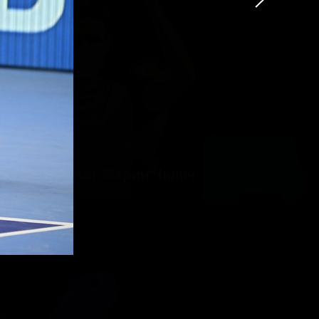
урнира хорват Марин Чилич