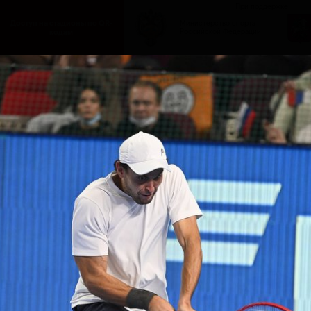
При поддержке
Доступ на стадионы по QR-
Министерство спорта
кодам
Российской Федерации
исание
Фото и видео
Amateur Series
Пресс-центр
Все подряд
Только фото
Только 