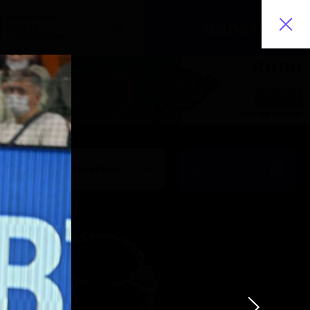
Департамент
Билеты
спорта
En
города Москвы
06
13
35
HRS
MINS
SECS
видео
За все время
Дата