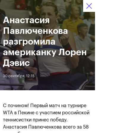
16-24 октября 2021
Анастасия
Доступ на стадионы 
Билеты
10
34
59
по QR-кодам
HRS
MINS
SECS
Павлюченкова
Новости
разгромила
американку Лорен
За все время
Дата
Дэвис
30 сентября, 12:15
ЛЕНТА
Фотогалерея финального
Расписание на 24
дня, 24 октября
октября
С почином! Первый матч на турнире
WTA в Пекине с участием российской
теннисистки принес победу.
25 октября, 11:00
23 октября, 23:00
Анастасия Павлюченкова всего за 58