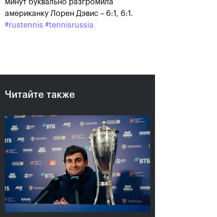
минут буквально разгромила
американку Лорен Дэвис – 6:1, 6:1.
#rustennis
#tennisrussia
Читайте также
Аслан Карацев: «Моя цель —
попасть на Итоговый турнир
ATP в Турине»
24 октября, 20:30