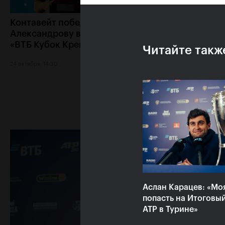
Контавейт победила
Аслан Карацев: «
Александрову в финале
как Чилич будет 
«ВТБ Кубок Кремля
готов к финалу»
Читайте такж
24 октября, 14:30
23 октября, 22:00
Аслан Карацев: «Мо
попасть на Итоговы
ATP в Турине»