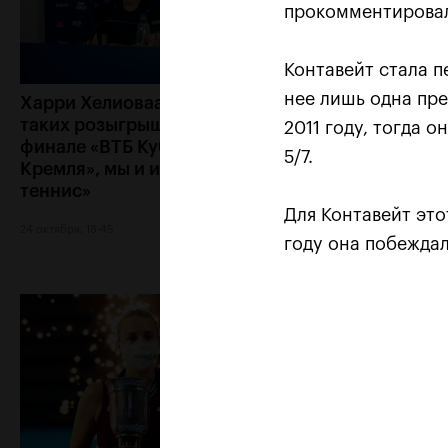
прокомментировал
Контавейт стала п
нее лишь одна пре
Харри Хелиоваара: «Ради
Анетт Контавейт
таких розыгрышей, как в
«Екатерина игра
2011 году, тогда о
финале «ВТБ Кубок
классно, мне каз
5/7.
Кремля», мы и играем в
что у меня нет ш
теннис»
24 октября, 17:15
Для Контавейт это
24 октября, 18:45
году она побеждал