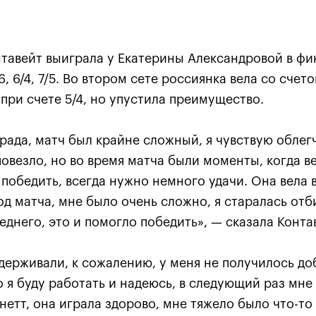
тавейт выиграла у Екатерины Александровой в фи
, 6/4, 7/5. Во втором сете россиянка вела со счето
 при счете 5/4, но упустила преимущество.
 рада, матч был крайне сложный, я чувствую облег
овезло, но во время матча были моменты, когда в
Карацев стал победителе
победить, всегда нужно немного удачи. Она вела в
«ВТБ Кубок Кремля-2021»
д матча, мне было очень сложно, я старалась отби
24 октября, 19:00
еднего, это и помогло победить», — сказала Конта
держивали, к сожалению, у меня не получилось до
о я буду работать и надеюсь, в следующий раз мне
нетт, она играла здорово, мне тяжело было что-то