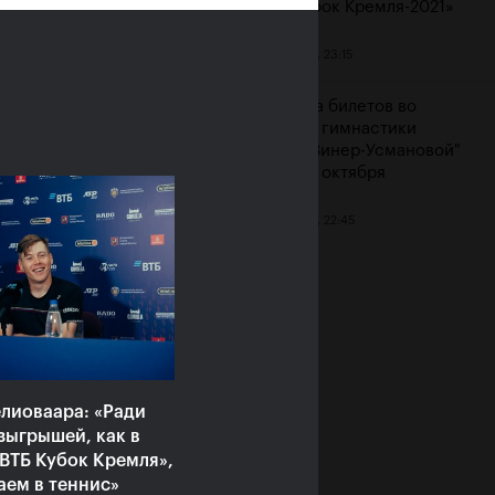
«ВТБ Кубок Кремля-2021»
дня состоялась
22 октября, 23:15
мония награждения
ендиатов Фонда
Продажа билетов во
зидентский центр
"Дворец гимнастики
са Николаевича
Ирины Винер-Усмановой"
ина»
на 23-24 октября
ря, 21:00
22 октября, 22:45
лиоваара: «Ради
зыгрышей, как в
ВТБ Кубок Кремля»,
аем в теннис»