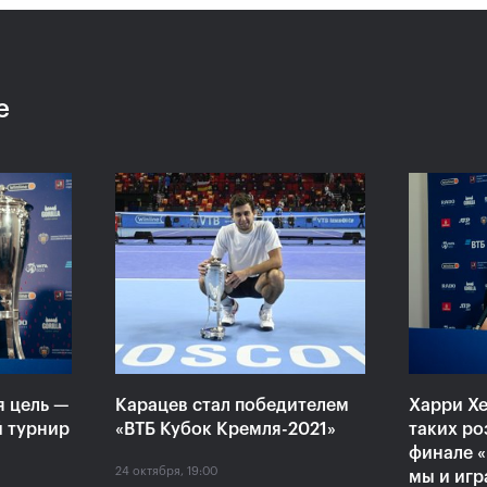
Я знаю,
Карен Хачанов: «Я
Сего
играть и
допустил ошибки на тай-
цере
брейке, это сыграло
стип
е
ключевую роль в матче с
«Пре
Карацевым»
Бори
Ельц
23 октября, 21:30
23 октяб
я цель —
Карацев стал победителем
Харри Хе
й турнир
«ВТБ Кубок Кремля-2021»
таких ро
финале «
24 октября, 19:00
мы и игр