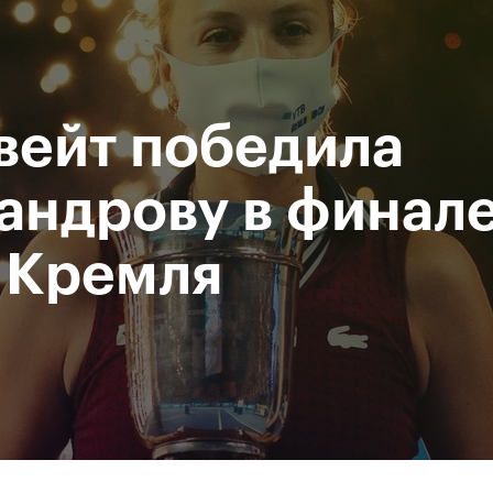
При поддержке
Доступ на стадионы по QR-
Министерство спорта
кодам
Российской Федерации
вейт победила
исание
Фото и видео
Amateur Series
Пресс-центр
андрову в финале
 Кремля
За все время