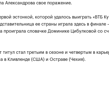
а Александрова свое поражение.
ервой эстонкой, которой удалось выиграть «ВТБ К
дставительница ее страны играла здесь в финале 
:
Хелиоваара и Мидделкоп
Екат
ла
стали победителями «ВТБ
«Пор
на проиграла словачке Доминике Цибулковой со счето
алось,
Кубок Кремля-2021»
боле
ансов»
драм
24 октября, 17:00
24 октяб
т титул стал третьим в сезоне и четвертым в карье
а в Кливленде (США) и Остраве (Чехия).