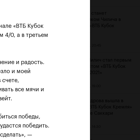
Карацев станет
соперником Чилича в
нале «ВТБ Кубок
финале «ВТБ Кубок
Кремля»
м 4/0, а в третьем
23 октября, 20:45
Марин Чилич стал первым
чение и радость.
финалистом «ВТБ Кубок
езло и моей
Кремля-2021»
м
 счете,
23 октября, 19:00
вать все мячи и
вейт.
Александрова вышла в
финал «ВТБ Кубок Кремля»
на отказе Саккари
биться победы,
 удастся победить.
23 октября, 14:30
 сделать», —