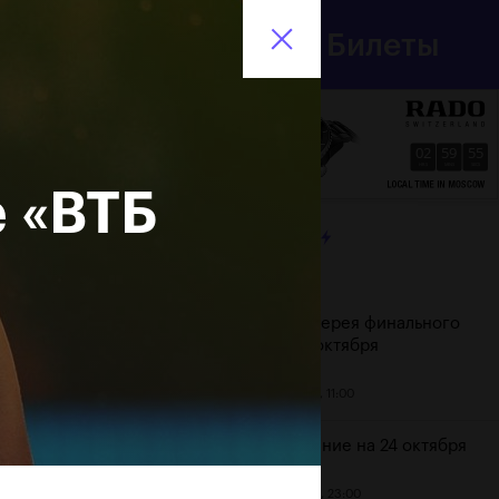
Департамент
Билеты
спорта
En
города Москвы
02
59
56
HRS
MINS
SECS
 «ВТБ
ЛЕНТА
Дата
Фотогалерея финального
дня, 24 октября
25 октября, 11:00
Расписание на 24 октября
23 октября, 23:00