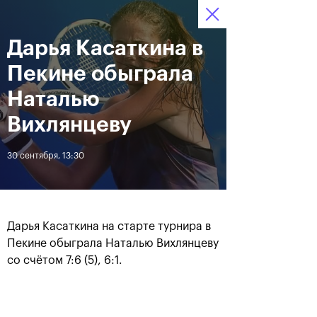
16-24 октября 2021
Дарья Касаткина в
Доступ на стадионы 
Билеты
12
44
09
по QR-кодам
HRS
MINS
SECS
Пекине обыграла
Новости
Наталью
Вихлянцеву
За все время
Дата
30 сентября, 13:30
ЛЕНТА
Фотогалерея финального
Расписание на 24
дня, 24 октября
октября
Дарья Касаткина на старте турнира в
Пекине обыграла Наталью Вихлянцеву
со счётом 7:6 (5), 6:1.
25 октября, 11:00
23 октября, 23:00