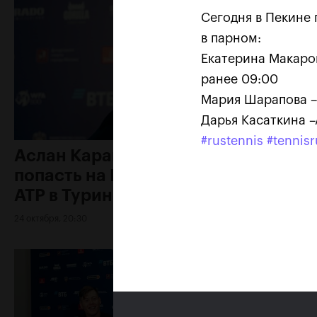
Сегодня в Пекине 
в парном:
Екатерина Макаро
ранее 09:00
Мария Шарапова –
Дарья Касаткина –
#rustennis
#tennisr
Аслан Карацев: «Моя цель —
попасть на Итоговый турнир
ATP в Турине»
24 октября, 20:30