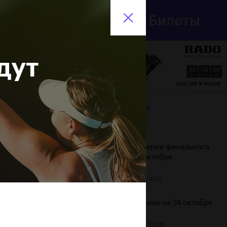
Департамент
Билеты
спорта
En
города Москвы
дут
16
54
58
HRS
MINS
SECS
ЛЕНТА
Дата
Фотогалерея финального
дня, 24 октября
25 октября, 11:00
Расписание на 24 октября
23 октября, 23:00