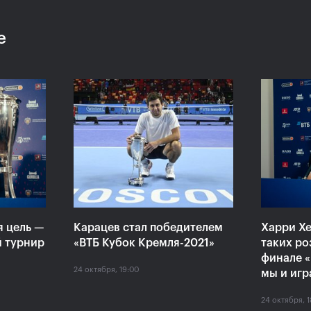
е
:
Хелиоваара и Мидделкоп
Екат
ла
стали победителями «ВТБ
«Пор
алось,
Кубок Кремля-2021»
боле
ансов»
драм
24 октября, 17:00
24 октяб
я цель —
Карацев стал победителем
Харри Хе
й турнир
«ВТБ Кубок Кремля-2021»
таких ро
финале «
24 октября, 19:00
мы и игр
24 октября, 1