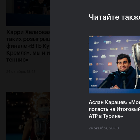
Читайте такж
Харри Хелиоваара: «Ради
Анетт Контавейт
таких розыгрышей, как в
«Екатерина игра
финале «ВТБ Кубок
классно, мне каз
Кремля», мы и играем в
что у меня нет ш
теннис»
24 октября, 17:15
24 октября, 18:45
Аслан Карацев: «Мо
попасть на Итоговы
ATP в Турине»
24 октября, 20:30