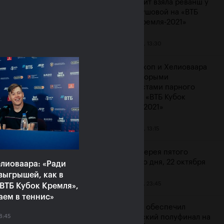
Контавейт взяла реванш у
Вондроушовой на «ВТБ
Кубок Кремля-2021»
23 октября, 13:30
ерина Александрова:
ажение от Контавейт
Мидделкоп и Хелиоваара
зненное, но сильно
стали вторыми
атизировать не буду»
финалистами парного
турнира «ВТБ Кубок
ря, 16:00
Кремля-2021»
23 октября, 13:15
Фотогалерея пятого
игрового дня, 22 октября
лиоваара: «Ради
зыгрышей, как в
22 октября, 23:45
ВТБ Кубок Кремля»,
аем в теннис»
Карацев обеспечил
8:45
российский полуфинал на