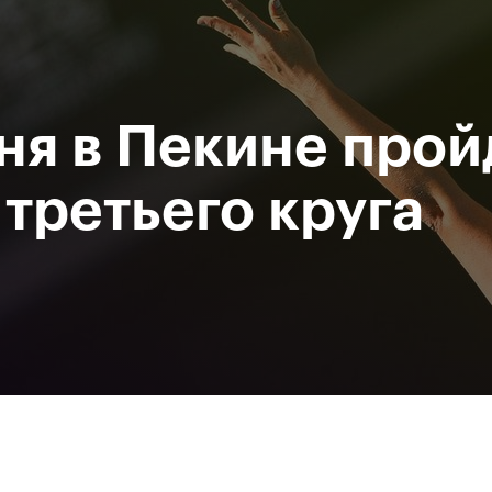
При поддержке
Доступ на стадионы по QR-
Министерство спорта
кодам
Российской Федерации
ня в Пекине прой
исание
Фото и видео
Amateur Series
Пресс-центр
 третьего круга
За все время