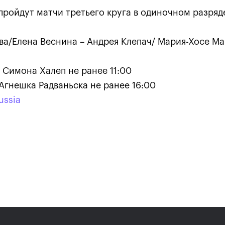
пройдут матчи третьего круга в одиночном разряд
ва/Елена Веснина – Андрея Клепач/ Мария-Хосе М
 Симона Халеп не ранее 11:00
Агнешка Радваньска не ранее 16:00
ussia
Карацев стал победителе
«ВТБ Кубок Кремля-2021»
24 октября, 19:00