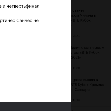
е и четвертьфинал
Карацев станет
соперником Чилича в
артинес Санчес не
финале «ВТБ Кубок
Кремля»
23 октября, 20:45
Марин Чилич стал первым
финалистом «ВТБ Кубок
Кремля-2021»
м
23 октября, 19:00
Александрова вышла в
финал «ВТБ Кубок Кремля»
на отказе Саккари
23 октября, 14:30