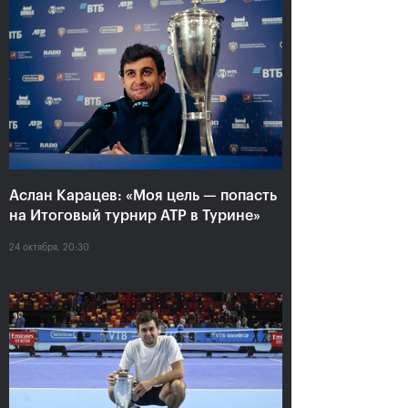
Аслан Карацев: «Моя цель — попасть
на Итоговый турнир ATP в Турине»
Аслан Карацев: «Моя цель —
попасть на Итоговый турнир
24 октября, 20:30
ATP в Турине»
24 октября, 20:30