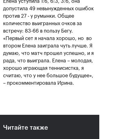
Елена уступила 1:6, 6:3, 3:6, она
допустила 49 невынужденных ошибок
против 27 - у румынки. Общее
количество выигранных очков за
встречу: 83-66 в пользу Бегу.
«Первый сет я начала хорошо, но во
втором Елена заиграла чуть лучше. Я
думаю, что матч прошел успешно, и я
рада, что выиграла. Елена – молодая,
хорошо играющая теннисистка, я
Аслан Карацев: «Моя цель —
считаю, что у нее большое будущее»,
попасть на Итоговый турнир
– прокомментировала Ирина.
ATP в Турине»
24 октября, 20:30
Читайте также