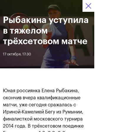
16-24 октября 2021
Рыбакина уступила
Доступ на стадионы 
Билеты
15
04
51
по QR-кодам
HRS
MINS
SECS
в тяжелом
Новости
трёхсетовом матче
17 октября, 17:30
За все время
Дата
ЛЕНТА
Фотогалерея финального
Расписание на 24
Юная россиянка Елена Рыбакина,
дня, 24 октября
октября
окончив вчера квалификационные
матчи, уже сегодня сражалась с
Ириной-Камелией Бегу из Румынии,
финалисткой московского турнира
25 октября, 11:00
23 октября, 23:00
2014 года. В трёхсетовом поединке