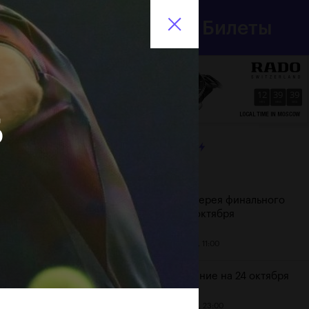
Департамент
Билеты
спорта
En
города Москвы
12
39
40
HRS
MINS
SECS
Б
ЛЕНТА
Дата
Фотогалерея финального
дня, 24 октября
25 октября, 11:00
Расписание на 24 октября
23 октября, 23:00