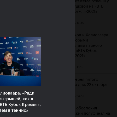
Контавейт взяла реванш у
Вондроушовой на «ВТБ
Кубок Кремля-2021»
23 октября, 13:30
ерина Александрова:
ажение от Контавейт
Мидделкоп и Хелиоваара
зненное, но сильно
стали вторыми
атизировать не буду»
финалистами парного
турнира «ВТБ Кубок
ря, 16:00
Кремля-2021»
23 октября, 13:15
Фотогалерея пятого
игрового дня, 22 октября
лиоваара: «Ради
22 октября, 23:45
зыгрышей, как в
ВТБ Кубок Кремля»,
Карацев обеспечил
аем в теннис»
российский полуфинал на