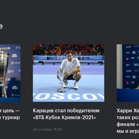
е
:
Хелиоваара и Мидделкоп
Екат
ла
стали победителями «ВТБ
«Пор
алось,
Кубок Кремля-2021»
боле
ансов»
драм
24 октября, 17:00
24 октяб
я цель —
Карацев стал победителем
Харри Хе
й турнир
«ВТБ Кубок Кремля-2021»
таких ро
финале «
24 октября, 19:00
мы и игр