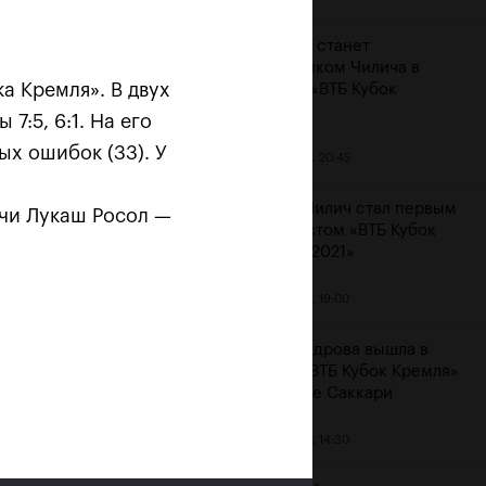
Карацев станет
соперником Чилича в
а Кремля». В двух
финале «ВТБ Кубок
Кремля»
7:5, 6:1. На его
ых ошибок (33). У
23 октября, 20:45
Марин Чилич стал первым
ечи Лукаш Росол —
финалистом «ВТБ Кубок
Кремля-2021»
м
23 октября, 19:00
Александрова вышла в
финал «ВТБ Кубок Кремля»
на отказе Саккари
23 октября, 14:30