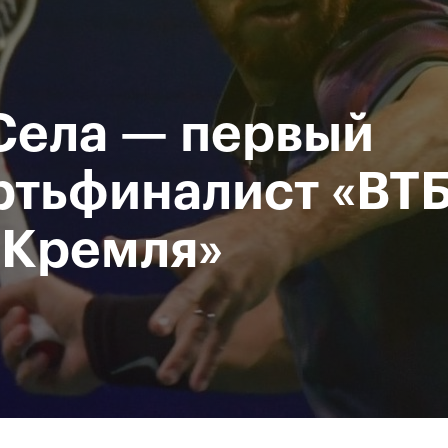
При поддержке
Доступ на стадионы по QR-
Министерство спорта
кодам
Российской Федерации
Села — первый
исание
Фото и видео
Amateur Series
Пресс-центр
ртьфиналист «ВТ
 Кремля»
За все время