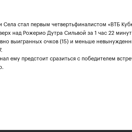
 Села стал первым четвертьфиналистом «ВТБ Кубк
ерх над Рожерио Дутра Сильвой за 1 час 22 минуты 
вно выигранных очков (15) и меньше невынужденн
.
нал ему предстоит сразиться с победителем встр
о.
Карацев стал победителе
«ВТБ Кубок Кремля-2021»
24 октября, 19:00