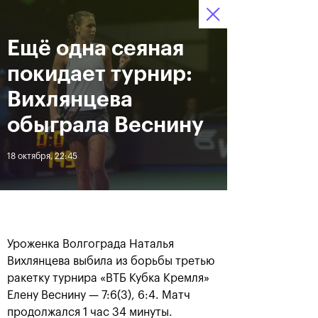
16-24 октября 2021
Ещё одна сеяная
Доступ на стадионы 
Билеты
19
29
54
по QR-кодам
HRS
MINS
SECS
покидает турнир:
Новости
Вихлянцева
обыграла Веснину
За все время
Дата
18 октября, 22:45
ЛЕНТА
Фотогалерея финального
Расписание на 24
дня, 24 октября
октября
Уроженка Волгограда Наталья
Вихлянцева выбила из борьбы третью
ракетку турнира «ВТБ Кубка Кремля»
Елену Веснину — 7:6(3), 6:4. Матч
25 октября, 11:00
23 октября, 23:00
продолжался 1 час 34 минуты.