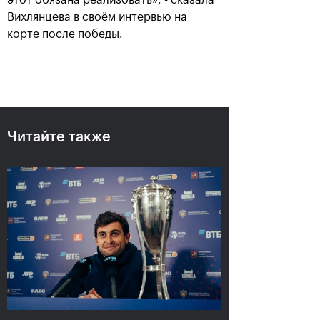
этот обязана реализовать», - сказала
Вихлянцева в своём интервью на
корте после победы.
Карацев стал победителем
«ВТБ Кубок Кремля-2021»
24 октября, 19:00
Читайте также
Харри Хелиоваара:
Анетт Контавейт:
«Ради таких
«Екатерина играла
розыгрышей, как в
классно, мне казалось,
финале «ВТБ Кубок
что у меня нет шансов»
Кремля», мы и играем
в теннис»
24 октября, 17:15
24 октября, 18:45