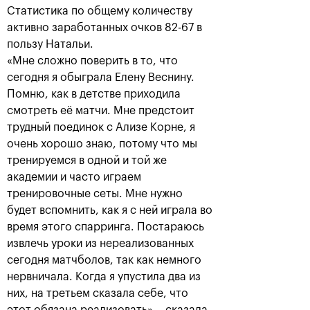
Статистика по общему количеству
активно заработанных очков 82-67 в
пользу Натальи.
«Мне сложно поверить в то, что
сегодня я обыграла Елену Веснину.
Помню, как в детстве приходила
смотреть её матчи. Мне предстоит
трудный поединок с Ализе Корне, я
очень хорошо знаю, потому что мы
тренируемся в одной и той же
Аслан Карацев: «Моя цель —
академии и часто играем
попасть на Итоговый турнир
ATP в Турине»
тренировочные сеты. Мне нужно
будет вспомнить, как я с ней играла во
24 октября, 20:30
время этого спарринга. Постараюсь
извлечь уроки из нереализованных
сегодня матчболов, так как немного
нервничала. Когда я упустила два из
них, на третьем сказала себе, что