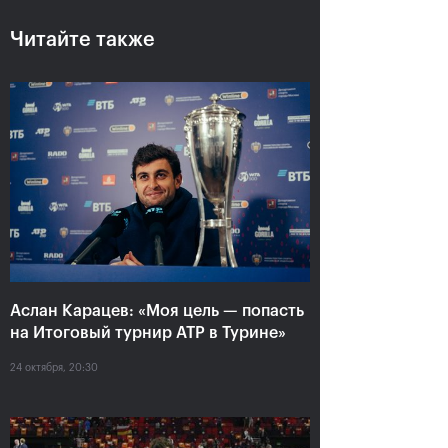
Читайте также
Аслан Карацев: «Моя цель —
попасть на Итоговый турнир
ATP в Турине»
24 октября, 20:30
Аслан Карацев: «Моя цель — попасть
на Итоговый турнир ATP в Турине»
24 октября, 20:30