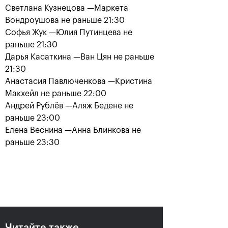
Светлана Кузнецова —Маркета
Вондроушова не раньше 21:30
Софья Жук —Юлия Путинцева не
раньше 21:30
Дарья Касаткина —Ван Цян не раньше
21:30
Анастасия Павлюченкова —Кристина
Макхейл не раньше 22:00
Андрей Рублёв —Аляж Бедене не
раньше 23:00
Аслан Карацев: «Моя цель —
Елена Веснина —Анна Блинкова не
попасть на Итоговый турнир
ATP в Турине»
раньше 23:30
24 октября, 20:30