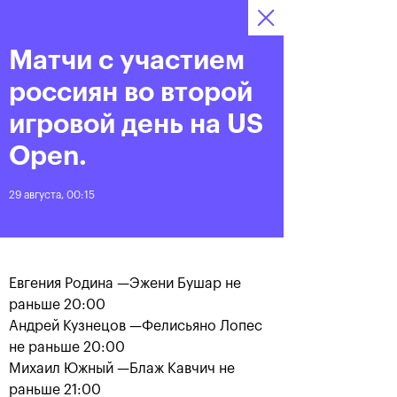
16-24 октября 2021
Матчи с участием
Доступ на стадионы 
Билеты
06
37
53
по QR-кодам
HRS
MINS
SECS
россиян во второй
Новости
игровой день на US
Open.
За все время
Дата
29 августа, 00:15
ЛЕНТА
Фотогалерея финального
Расписание на 24
дня, 24 октября
октября
Евгения Родина —Эжени Бушар не
раньше 20:00
Андрей Кузнецов —Фелисьяно Лопес
не раньше 20:00
Михаил Южный —Блаж Кавчич не
25 октября, 11:00
23 октября, 23:00
раньше 21:00