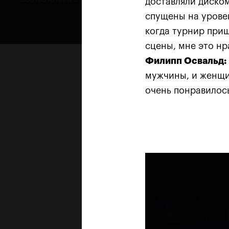
доставляли диском
спущены на уровен
когда турнир приш
сцены, мне это нр
Филипп Освальд:
мужчины, и женщин
очень понравилось