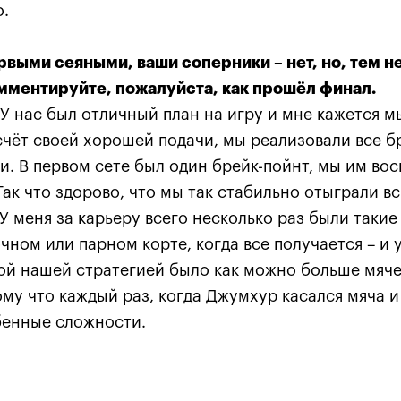
о.
рвыми сеяными, ваши соперники – нет, но, тем н
мментируйте, пожалуйста, как прошёл финал.
:
Хелиоваара и Мидделкоп
Екат
ла
стали победителями «ВТБ
«Пор
У нас был отличный план на игру и мне кажется 
алось,
Кубок Кремля-2021»
боле
счёт своей хорошей подачи, мы реализовали все б
ансов»
драм
и. В первом сете был один брейк-пойнт, мы им вос
24 октября, 17:00
24 октяб
Так что здорово, что мы так стабильно отыграли в
У меня за карьеру всего несколько раз были такие
чном или парном корте, когда все получается – и у
ной нашей стратегией было как можно больше мяче
ому что каждый раз, когда Джумхур касался мяча и 
бенные сложности.