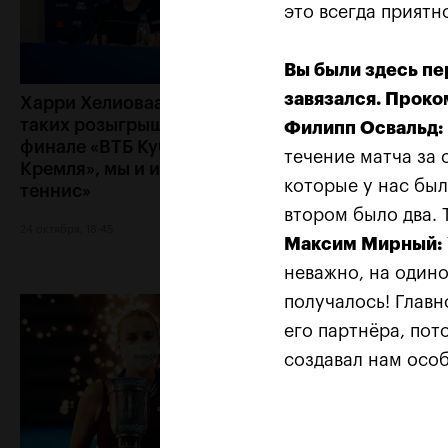
это всегда приятн
Вы были здесь пе
завязался. Проко
Харри Хелиоваара: «Ради
Анетт Контавейт
таких розыгрышей, как в
«Екатерина игра
Филипп Освальд:
финале «ВТБ Кубок
классно, мне каз
течение матча за 
Кремля», мы и играем в
что у меня нет ш
которые у нас был
теннис»
24 октября, 17:15
втором было два. 
24 октября, 18:45
Максим Мирный:
неважно, на одино
получалось! Глав
его партнёра, пот
создавал нам осо