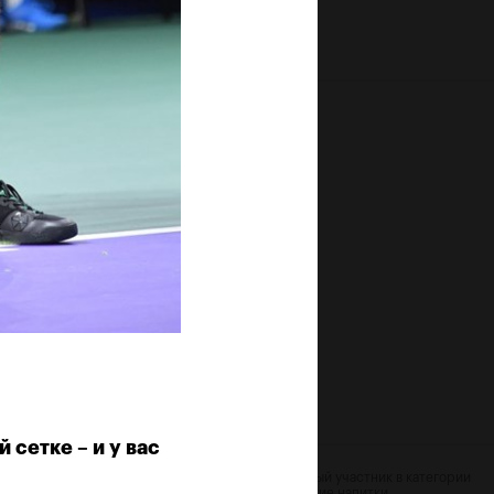
сетке – и у вас
рист
Официальный эксклюзивный участник в категории
энергетические напитки