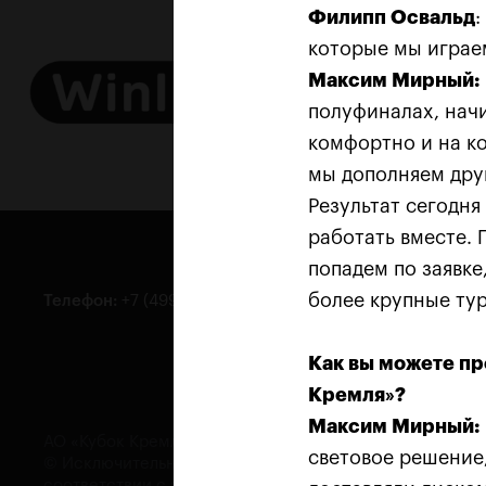
Филипп Освальд
:
которые мы играем
Максим Мирный:
полуфиналах, начи
комфортно и на ко
мы дополняем друг
Результат сегодня
работать вместе. 
попадем по заявке
более крупные ту
Телефон
:
+7 (499) 283-90-09
Общие
Билет
Как вы можете пр
Кремля»?
Максим Мирный:
АО «Кубок Кремля», Москва, Ленинградское шоссе, вл. 47
световое решение
© Исключительные права принадлежат АО «Кубок Крем
соответствии с законом. 2008—2021