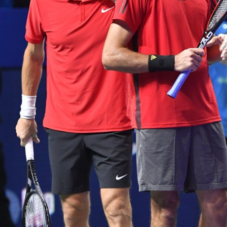
Елена Остапенко: «Я
наслаждаюсь свободой в
Москве!»
23 октября, 19:00
Загрузить еще