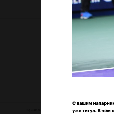
С вашим напарник
уже титул. В чём 
Официальный партнер
Офи