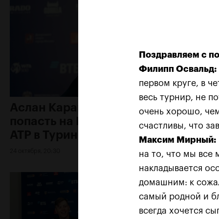
Поздравляем с по
Филипп Освальд:
первом круге, в ч
весь турнир, не п
Аслан Карацев: «Моя цель —
очень хорошо, чем
попасть на Итоговый турнир
счастливы, что за
ATP в Турине»
Максим Мирный:
24 октября, 20:30
на то, что мы все 
накладывается осо
домашним: к сожал
самый родной и бл
всегда хочется сы