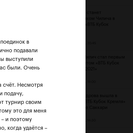
Карацев станет
соперником Чилича в
финале «ВТБ Кубок
Кремля»
поединок в
23 октября, 20:45
лично подавали
Марин Чилич стал первым
 мы выступили
финалистом «ВТБ Кубок
нас были. Очень
Кремля-2021»
м
23 октября, 19:00
а счёт. Несмотря
и подачу,
Александрова вышла в
от турнир своим
финал «ВТБ Кубок Кремля»
на отказе Саккари
тому это для меня
 – и поэтому
23 октября, 14:30
о, когда удаётся –