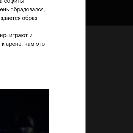
да софиты
ень обрадовался,
оздается образ
ир: играют и
 к арене, нам это