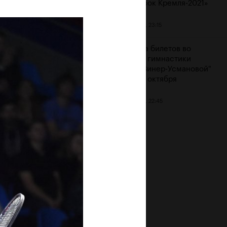
«ВТБ Кубок Кремля-2021»
дня состоялась
22 октября, 23:15
мония награждения
ендиатов Фонда
Продажа билетов во
зидентский центр
"Дворец гимнастики
са Николаевича
Ирины Винер-Усмановой"
ина»
на 23-24 октября
ря, 21:00
22 октября, 22:45