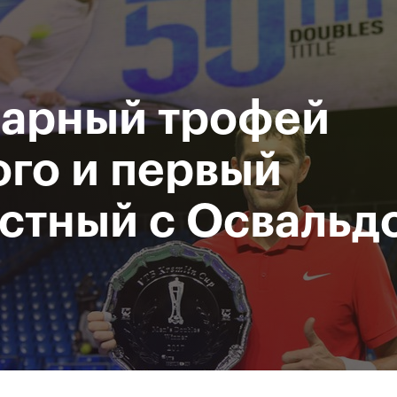
При поддержке
Доступ на стадионы по QR-
Министерство спорта
кодам
Российской Федерации
парный трофей
исание
Фото и видео
Amateur Series
Пресс-центр
го и первый
стный с Освальд
За все время