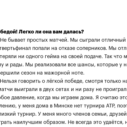
бедой! Легко ли она вам далась?
Не бывает простых матчей. Мы сыграли отличный 
етвертьфинал попали на отказе соперников. Мы от
отеряли ни одного гейма на своей подаче. Так что
у и рады. Мы реализовали все шансы, которые у 
Карацев стал победителе
вершили сезон на мажорной ноте.
«ВТБ Кубок Кремля-2021»
Нельзя говорить о лёгкой победе, смотря только н
24 октября, 19:00
матчи выиграли в двух сетах и ни разу не проиграл
бое давление, когда мы играем дома. Я считаю эт
ению, у меня дома в Минске нет турнира ATP, поэ
изкий турнир. У меня много членов семьи, друзей
грать наилучшим образом. Не всегда это удаётся, н