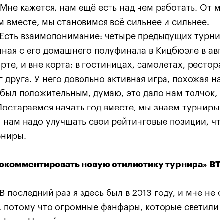
 Мне кажется, нам ещё есть над чем работать. От м
 вместе, мы становимся всё сильнее и сильнее.
Есть взаимопонимание: четыре предыдущих турни
ная с его домашнего полуфинала в Кицбюэле в ав
рте, и вне корта: в гостиницах, самолетах, рестор
 друга. У него довольно активная игра, похожая на
 был положительным, думаю, это дало нам толчок,
Постараемся начать год вместе, мы знаем турниры
, нам надо улучшать свои рейтинговые позиции, ч
рниры.
 вопросы
—
kremlincup@russport.ru
ный отдел
—
ticket@russport.ru
окомментировать новую стилистику турнира» В
В последний раз я здесь был в 2013 году, и мне не
, стр. 2, 3-й этаж.
Сайт сде
, потому что огромные фанфары, которые светили
ля» и охраняются в