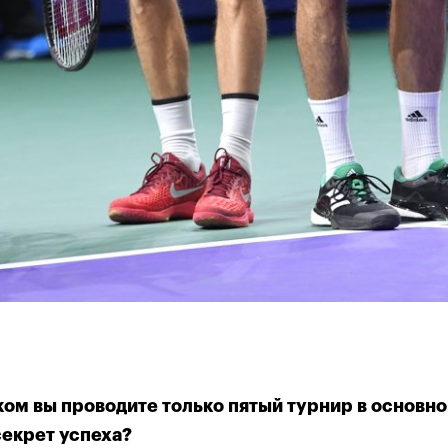
ТИТУЛЬНЫЙ СПОНСОР
ом вы проводите только пятый турнир в основной 
секрет успеха?
циальная авиакомпания
Официальный хрономет