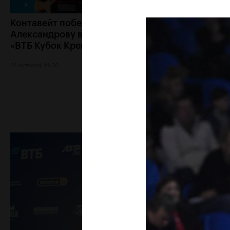
Контавейт победила
Аслан Карацев: «
Александрову в финале
как Чилич будет 
«ВТБ Кубок Кремля
готов к финалу»
24 октября, 14:30
23 октября, 22:00