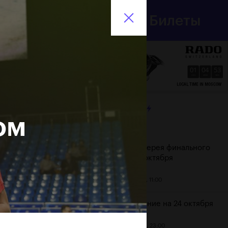
Департамент
Билеты
спорта
En
города Москвы
01
04
55
HRS
MINS
SECS
ЛЕНТА
ом
Дата
Фотогалерея финального
дня, 24 октября
25 октября, 11:00
Расписание на 24 октября
23 октября, 23:00