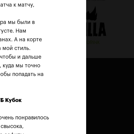
атча к матчу,
ра мы были в
густе. Нам
анах. А на корте
 мой стиль.
 чтобы и дальше
, куда мы точно
тобы попадать на
ТБ Кубок
 очень понравилось
лан в
Астрошоке
и
Болде
 свысока,