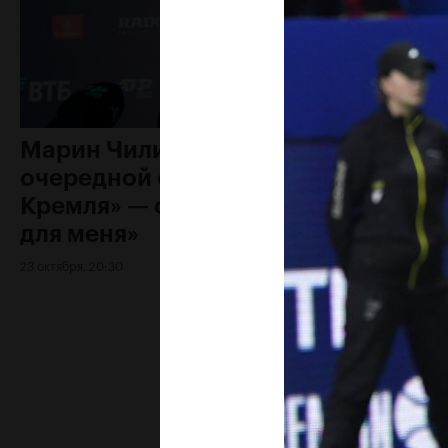
Марин Чилич: «Выйти в
очередной финал «ВТБ Кубок
Кремля» — особенный момент
для меня»
23 октября, 20:30