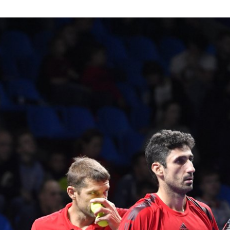
Я знаю,
Карен Хачанов: «Я
Сего
играть и
допустил ошибки на тай-
цере
брейке, это сыграло
стип
ключевую роль в матче с
«Пре
Карацевым»
Бори
Ельц
23 октября, 21:30
23 октяб