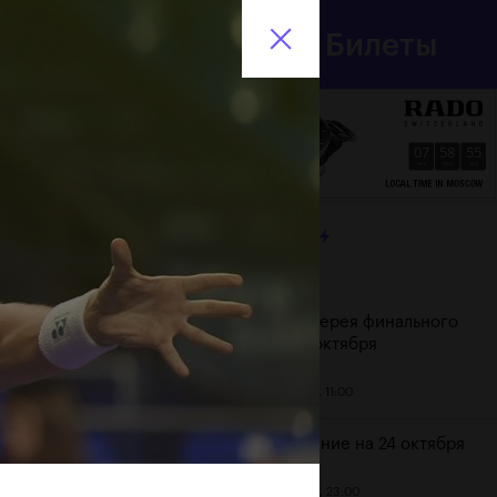
Департамент
Билеты
спорта
En
города Москвы
07
58
56
HRS
MINS
SECS
ЛЕНТА
Дата
Фотогалерея финального
дня, 24 октября
25 октября, 11:00
Расписание на 24 октября
23 октября, 23:00