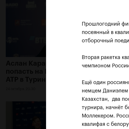
Прошлогодний фин
посеянный в квал
отборочный поеди
Вторая ракетка к
Аслан Карацев: «Моя цель —
чемпионом России
попасть на Итоговый турнир
ATP в Турине»
Ещё один россиян
24 октября, 20:30
немцем Даниэлем 
Казахстан, два п
турнира, начнёт 
Моллекером. Росс
квалифая с белор