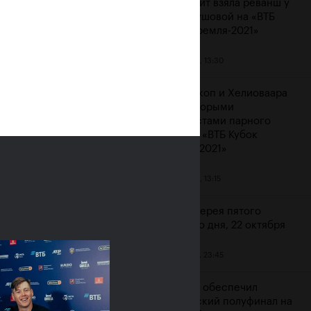
Контавейт взяла реванш у
Вондроушовой на «ВТБ
Кубок Кремля-2021»
23 октября, 13:30
ерина Александрова:
ажение от Контавейт
Мидделкоп и Хелиоваара
зненное, но сильно
стали вторыми
атизировать не буду»
финалистами парного
турнира «ВТБ Кубок
ря, 16:00
Кремля-2021»
23 октября, 13:15
Фотогалерея пятого
игрового дня, 22 октября
22 октября, 23:45
Карацев обеспечил
российский полуфинал на