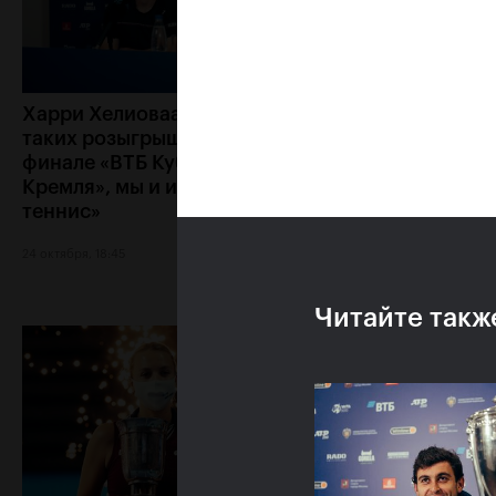
Харри Хелиоваара: «Ради
Анетт Контавейт
таких розыгрышей, как в
«Екатерина игра
финале «ВТБ Кубок
классно, мне каз
Кремля», мы и играем в
что у меня нет ш
теннис»
24 октября, 17:15
24 октября, 18:45
Читайте такж