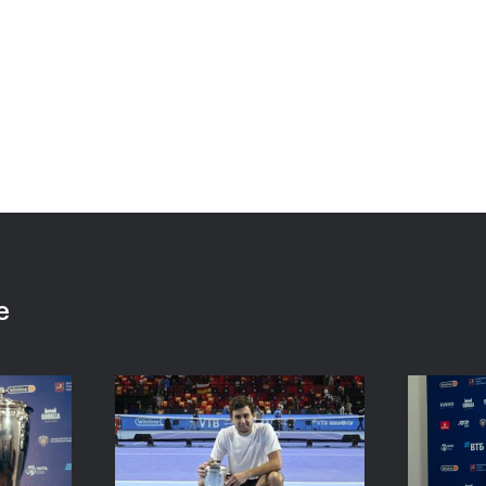
:
Хелиоваара и Мидделкоп
Екат
ла
стали победителями «ВТБ
«Пор
алось,
Кубок Кремля-2021»
боле
ансов»
драм
24 октября, 17:00
24 октяб
е