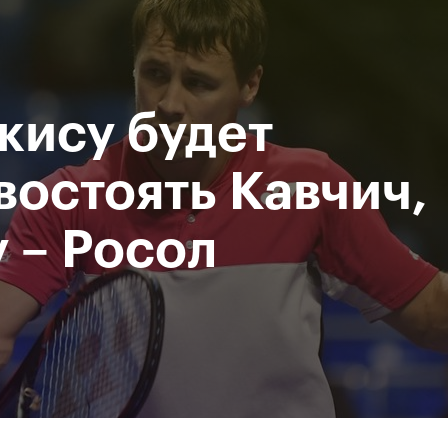
При поддержке
Доступ на стадионы по QR-
Министерство спорта
кодам
Российской Федерации
кису будет
исание
Фото и видео
Amateur Series
Пресс-центр
востоять Кавчич,
у – Росол
За все время