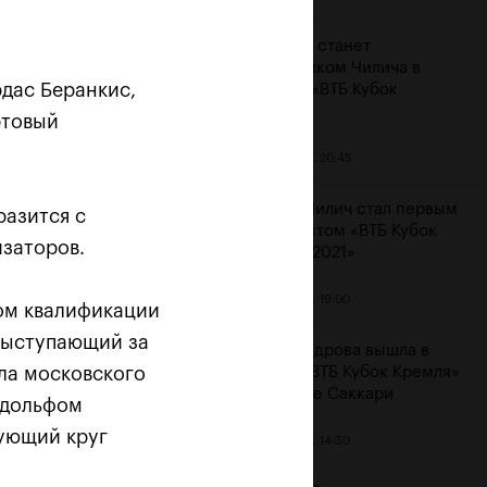
Карацев станет
соперником Чилича в
дас Беранкис,
финале «ВТБ Кубок
Кремля»
ртовый
23 октября, 20:45
Марин Чилич стал первым
разится с
финалистом «ВТБ Кубок
изаторов.
Кремля-2021»
м
23 октября, 19:00
ром квалификации
выступающий за
Александрова вышла в
ла московского
финал «ВТБ Кубок Кремля»
на отказе Саккари
удольфом
дующий круг
23 октября, 14:30