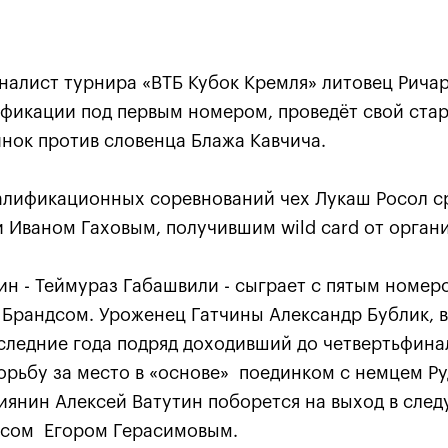
алист турнира «ВТБ Кубок Кремля» литовец Ричар
ификации под первым номером, проведёт свой ста
нок против словенца Блажа Кавчича.
валификационных соревнований чех Лукаш Росол с
 Иваном Гаховым, получившим wild card от орган
Карацев стал победителе
«ВТБ Кубок Кремля-2021»
ин - Теймураз Габашвили - сыграет с пятым номе
24 октября, 19:00
Брандсом. Уроженец Гатчины Александр Бублик, 
оследние года подряд доходивший до четвертьфина
борьбу за место в «основе» поединком с немцем Р
иянин Алексей Ватутин поборется на выход в сле
усом Егором Герасимовым.