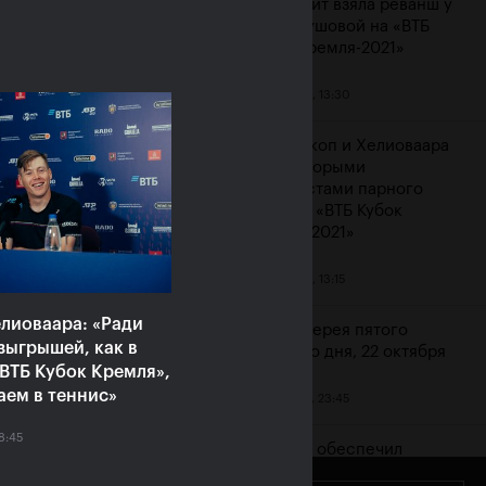
Контавейт взяла реванш у
Вондроушовой на «ВТБ
Кубок Кремля-2021»
23 октября, 13:30
ерина Александрова:
ажение от Контавейт
Мидделкоп и Хелиоваара
зненное, но сильно
стали вторыми
атизировать не буду»
финалистами парного
турнира «ВТБ Кубок
ря, 16:00
Кремля-2021»
23 октября, 13:15
лиоваара: «Ради
Фотогалерея пятого
зыгрышей, как в
игрового дня, 22 октября
ВТБ Кубок Кремля»,
аем в теннис»
22 октября, 23:45
8:45
Карацев обеспечил
российский полуфинал на