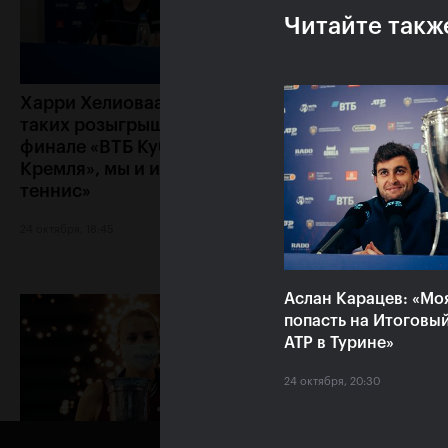
Читайте такж
Харри Хелиоваара: «Ради
Анетт Контавейт
таких розыгрышей, как в
«Екатерина игра
финале «ВТБ Кубок
классно, мне каз
Кремля», мы и играем в
что у меня нет ш
теннис»
24 октября, 17:15
24 октября, 18:45
Аслан Карацев: «Мо
попасть на Итоговы
ATP в Турине»
24 октября, 20:30