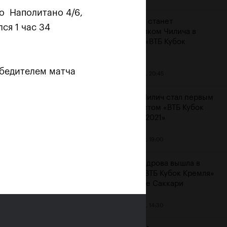
о Наполитано 4/6,
Карацев станет
ся 1 час 34
соперником Чилича в
финале «ВТБ Кубок
Кремля»
обедителем матча
23 октября, 20:45
Марин Чилич стал первым
финалистом «ВТБ Кубок
Кремля-2021»
м
23 октября, 19:00
Александрова вышла в
финал «ВТБ Кубок Кремля»
на отказе Саккари
23 октября, 14:30