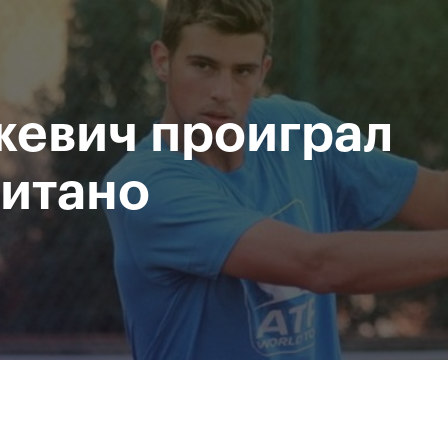
При поддержке
Доступ на стадионы по QR-
Министерство спорта
кодам
Российской Федерации
евич проиграл
исание
Фото и видео
Amateur Series
Пресс-центр
итано
За все время