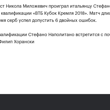
ст Никола Миложевич проиграл итальянцу Стефан
е квалификации «ВТБ Кубок Кремля 2018». Матч длил
емя серб успел допустить 6 двойных ошибок.
квалификации Стефано Наполитано встретится с п
 Филип Хорански
Карацев стал победителе
«ВТБ Кубок Кремля-2021»
24 октября, 19:00