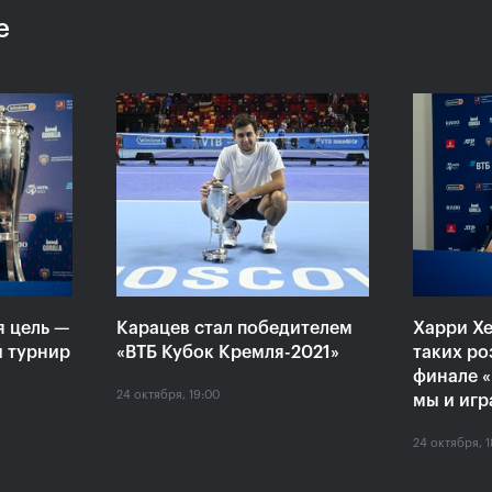
е
:
Хелиоваара и Мидделкоп
Екат
ла
стали победителями «ВТБ
«Пор
алось,
Кубок Кремля-2021»
боле
ансов»
драм
24 октября, 17:00
24 октяб
я цель —
Карацев стал победителем
Харри Хе
й турнир
«ВТБ Кубок Кремля-2021»
таких ро
финале «
24 октября, 19:00
мы и игр
24 октября, 1