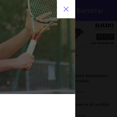
Департамент
Билеты
спорта
En
города Москвы
20
15
41
HRS
MINS
SECS
ЛЕНТА
Дата
Фотогалерея финального
дня, 24 октября
25 октября, 11:00
Расписание на 24 октября
23 октября, 23:00