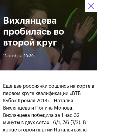
16-24 октября 2021
Вихлянцева
Доступ на стадионы 
Билеты
06
12
27
по QR-кодам
HRS
MINS
SECS
пробилась во
Новости
второй круг
13 октября, 20:30
За все время
Дата
ЛЕНТА
Еще две россиянки сошлись на корте в
Фотогалерея финального
Расписание на 24
первом круге квалификации «ВТБ
дня, 24 октября
октября
Кубок Кремля 2018» - Наталья
Вихлянцева и Полина Монова.
Вихлянцева победила за 1 час 32
минуты в двух сетах - 6/1, 7/6 (7/3). В
25 октября, 11:00
23 октября, 23:00
конце второй партии Наталья взяла