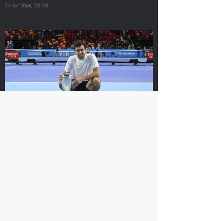
24 октября, 20:30
На сайте ВТБ Кубок Кремля используется технология
Cookie. Посещая данный сайт, вы понимаете и
соглашаетесь с тем,
что ваши персональные данные
обрабатываются с целью его функционирования и
предоставления вам имеющихся на нем сервисов.
Я согласен
Хелиоваара и
Екатерина
Мидделкоп стали
Александрова:
победителями «ВТБ
«Поражение от
Кубок Кремля-2021»
Контавейт
болезненное, но
24 октября, 17:00
сильно
драматизировать не
буду»
24 октября, 16:00
Карацев стал победителем «ВТБ
Кубок Кремля-2021»
24 октября, 19:00
Контавейт победила
Аслан Карацев: «Я
Александрову в финале
знаю, как Чилич будет