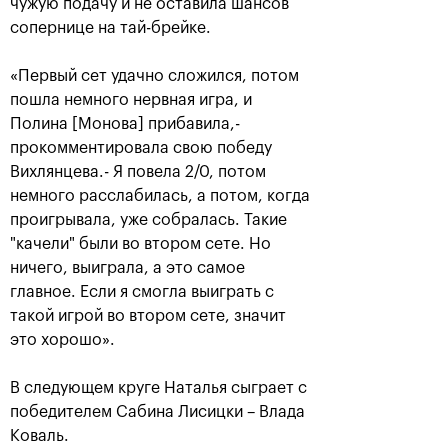
чужую подачу и не оставила шансов
сопернице на тай-брейке.
«Первый сет удачно сложился, потом
пошла немного нервная игра, и
Полина [Монова] прибавила,-
прокомментировала свою победу
Вихлянцева.- Я повела 2/0, потом
немного расслабилась, а потом, когда
проигрывала, уже собралась. Такие
Аслан Карацев: «Моя цель —
"качели" были во втором сете. Но
попасть на Итоговый турнир
ничего, выиграла, а это самое
ATP в Турине»
главное. Если я смогла выиграть с
24 октября, 20:30
такой игрой во втором сете, значит
это хорошо».
В следующем круге Наталья сыграет с
победителем Сабина Лисицки – Влада
Коваль.