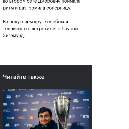
во втором сете Джорович поймала
ритм и разгромила соперницу.
В следующем круге сербская
теннисистка встретится с Лаурой
Зигемунд.
Аслан Карацев: «Моя цель —
попасть на Итоговый турнир
Читайте также
ATP в Турине»
24 октября, 20:30