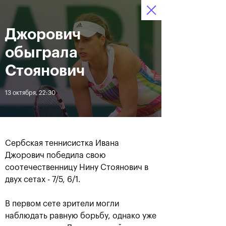
16-24 октября 2021
Джорович
Доступ на стадионы 
Билеты
11
50
42
по QR-кодам
HRS
MINS
SECS
обыграла
Новости
Стоянович
13 октября, 22:30
За все время
Дата
ЛЕНТА
Сербская теннисистка Ивана
Фотогалерея финального
Расписание на 24
Джорович победила свою
дня, 24 октября
октября
соотечественницу Нину Стоянович в
двух сетах - 7/5, 6/1.
В первом сете зрители могли
25 октября, 11:00
23 октября, 23:00
наблюдать равную борьбу, однако уже