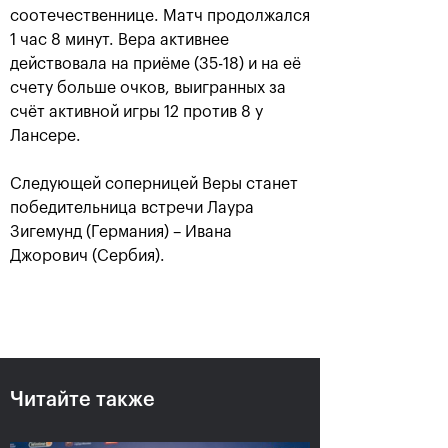
соотечественнице. Матч продолжался
1 час 8 минут. Вера активнее
действовала на приёме (35-18) и на её
счету больше очков, выигранных за
счёт активной игры 12 против 8 у
Лансере.
Следующей соперницей Веры станет
победительница встречи Лаура
Зигемунд (Германия) – Ивана
Аслан Карацев: «Моя цель —
Джорович (Сербия).
попасть на Итоговый турнир
ATP в Турине»
24 октября, 20:30
Читайте также