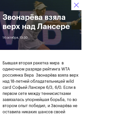
16-24 октября 2021
Звонарёва взяла
Доступ на стадионы 
Билеты
10
57
29
по QR-кодам
HRS
MINS
SECS
верх над Лансере
Новости
14 октября, 13:30
За все время
Дата
Бывшая вторая ракетка мира в
ЛЕНТА
одиночном разряде рейтинга WTA
россиянка Вера Звонарёва взяла верх
Фотогалерея финального
Расписание на 24
дня, 24 октября
октября
над 18-летней обладательницей wild
card Софьей Лансере 6/3, 6/0. Если в
первом сете между теннисистками
завязалась упорнейшая борьба, то во
втором опыт победил, и Звонарёва не
25 октября, 11:00
23 октября, 23:00
оставила никаких шансов своей