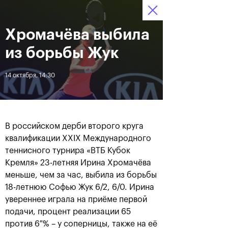
16-24 октября 2021
Хромачёва выбила
Доступ на стадионы 
Билеты
07
28
47
по QR-кодам
HRS
MINS
SECS
из борьбы Жук
Новости
14 октября, 14:30
За все время
Дата
В российском дерби второго круга
ЛЕНТА
квалификации XXIX Международного
теннисного турнира «ВТБ Кубок
Фотогалерея финального
Расписание на 24
дня, 24 октября
октября
Кремля» 23-летняя Ирина Хромачёва
меньше, чем за час, выбила из борьбы
18-летнюю Софью Жук 6/2, 6/0. Ирина
увереннее играла на приёме первой
подачи, процент реализации 65
25 октября, 11:00
23 октября, 23:00
против 6 % – у соперницы, также на её