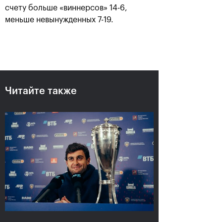
счету больше «виннерсов» 14-6,
меньше невынужденных 7-19.
Читайте также
Аслан Карацев: «Моя цель —
попасть на Итоговый турнир
ATP в Турине»
24 октября, 20:30