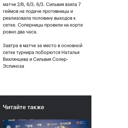
матче 2/6, 6/3, 6/3. Сильвия взяла 7
геймов на подаче противницы и
реализовала половину выходов к
сетке. Соперницы провели на корте
ровно два часа.
Завтра в матче за место в основной
сетке турнира поборются Наталья
Вихлянцева и Сильвия Солер-
Эспиноза
Аслан Карацев: «Моя цель —
попасть на Итоговый турнир
ATP в Турине»
24 октября, 20:30
Читайте также