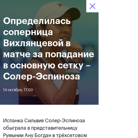
16-24 октября 2021
Определилась
Доступ на стадионы 
Билеты
14
19
04
по QR-кодам
HRS
MINS
SECS
соперница
Новости
Вихлянцевой в
матче за попадание
За все время
Дата
в основную сетку –
Солер-Эспиноза
ЛЕНТА
14 октября, 17:00
Фотогалерея финального
Расписание на 24
дня, 24 октября
октября
Испанка Сильвия Солер-Эспиноза
обыграла в представительницу
25 октября, 11:00
23 октября, 23:00
Румынии Ану Богдан в трёхсетовом