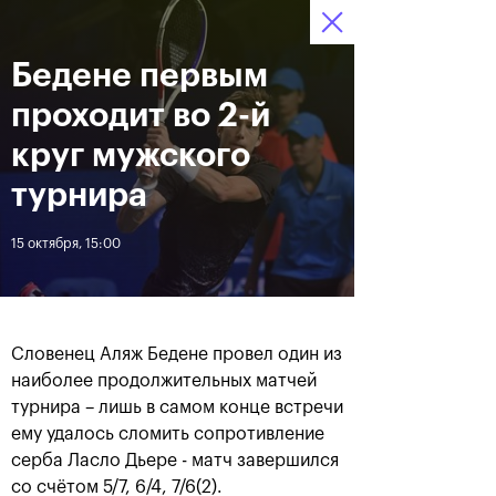
16-24 октября 2021
Бедене первым
Доступ на стадионы 
Билеты
20
53
26
по QR-кодам
HRS
MINS
SECS
проходит во 2-й
Новости
круг мужского
турнира
За все время
Дата
15 октября, 15:00
ЛЕНТА
Фотогалерея финального
Расписание на 24
дня, 24 октября
октября
Словенец Аляж Бедене провел один из
наиболее продолжительных матчей
турнира – лишь в самом конце встречи
ему удалось сломить сопротивление
серба Ласло Дьере - матч завершился
25 октября, 11:00
23 октября, 23:00
со счётом 5/7, 6/4, 7/6(2).