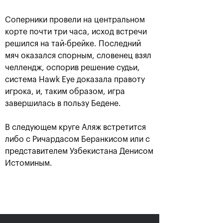
Соперники провели на центральном
корте почти три часа, исход встречи
решился на тай-брейке. Последний
мяч оказался спорным, словенец взял
челлендж, оспорив решение судьи,
система Hawk Eye доказала правоту
игрока, и, таким образом, игра
завершилась в пользу Бедене.
Аслан Карацев: «Моя цель —
В следующем круге Аляж встретится
попасть на Итоговый турнир
ATP в Турине»
либо с Ричардасом Беранкисом или с
представителем Узбекистана Денисом
24 октября, 20:30
Истоминым.