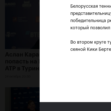
Белорусская тенн
представительницу
победительница ре
который позволил 
Во втором круге т
сеяной Кики Берте
Аслан Карацев: «Моя цель —
попасть на Итоговый турнир
ATP в Турине»
24 октября, 20:30