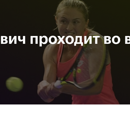
При поддержке
Доступ на стадионы по QR-
Министерство спорта
кодам
Российской Федерации
вич проходит во 
исание
Фото и видео
Amateur Series
Пресс-центр
За все время