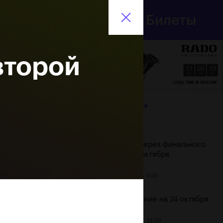
Департамент
Билеты
спорта
En
города Москвы
второй
11
06
34
HRS
MINS
SECS
ЛЕНТА
Дата
Фотогалерея финального
дня, 24 октября
25 октября, 11:00
Расписание на 24 октября
23 октября, 23:00