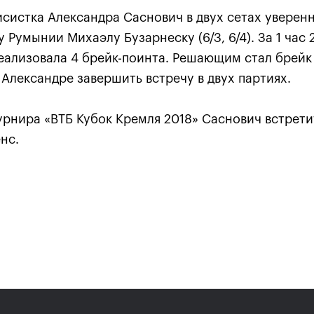
исистка Александра Саснович в двух сетах уверен
 Румынии Михаэлу Бузарнеску (6/3, 6/4). За 1 час
ализовала 4 брейк-поинта. Решающим стал брейк 
Александре завершить встречу в двух партиях.
урнира «ВТБ Кубок Кремля 2018» Саснович встрети
нс.
Карацев стал победителе
«ВТБ Кубок Кремля-2021»
24 октября, 19:00