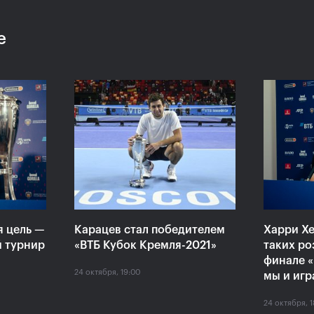
е
:
Хелиоваара и Мидделкоп
Екат
ла
стали победителями «ВТБ
«Пор
алось,
Кубок Кремля-2021»
боле
ансов»
драм
24 октября, 17:00
24 октяб
я цель —
Карацев стал победителем
Харри Хе
й турнир
«ВТБ Кубок Кремля-2021»
таких ро
финале «
24 октября, 19:00
мы и игр
24 октября, 1