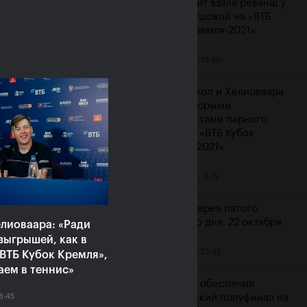
Контавейт взяла реванш у
Вондроушовой на «ВТБ
Кубок Кремля-2021»
23 октября, 13:30
ерина Александрова:
ажение от Контавейт
Мидделкоп и Хелиоваара
зненное, но сильно
стали вторыми
атизировать не буду»
финалистами парного
турнира «ВТБ Кубок
ря, 16:00
Кремля-2021»
23 октября, 13:15
Фотогалерея пятого
игрового дня, 22 октября
лиоваара: «Ради
зыгрышей, как в
22 октября, 23:45
ВТБ Кубок Кремля»,
аем в теннис»
Карацев обеспечил
8:45
российский полуфинал на