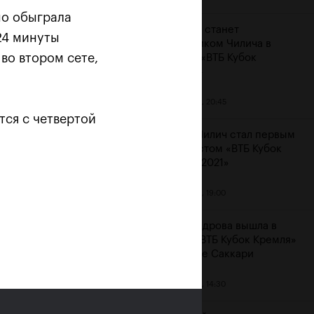
но обыграла
Карацев станет
 24 минуты
соперником Чилича в
во втором сете,
финале «ВТБ Кубок
Кремля»
23 октября, 20:45
тся с четвертой
Марин Чилич стал первым
финалистом «ВТБ Кубок
Кремля-2021»
м
23 октября, 19:00
Александрова вышла в
финал «ВТБ Кубок Кремля»
на отказе Саккари
23 октября, 14:30