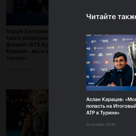
Читайте такж
Харри Хелиоваара: «Ради
Анетт Контавейт
таких розыгрышей, как в
«Екатерина игра
финале «ВТБ Кубок
классно, мне каз
Кремля», мы и играем в
что у меня нет ш
теннис»
24 октября, 17:15
24 октября, 18:45
Аслан Карацев: «Мо
попасть на Итоговы
ATP в Турине»
24 октября, 20:30