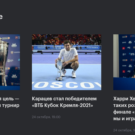
е
:
Хелиоваара и Мидделкоп
Екат
ла
стали победителями «ВТБ
«Пор
алось,
Кубок Кремля-2021»
боле
ансов»
драм
24 октября, 17:00
24 октяб
я цель —
Карацев стал победителем
Харри Хе
й турнир
«ВТБ Кубок Кремля-2021»
таких ро
финале «
24 октября, 19:00
мы и игр
24 октября, 1