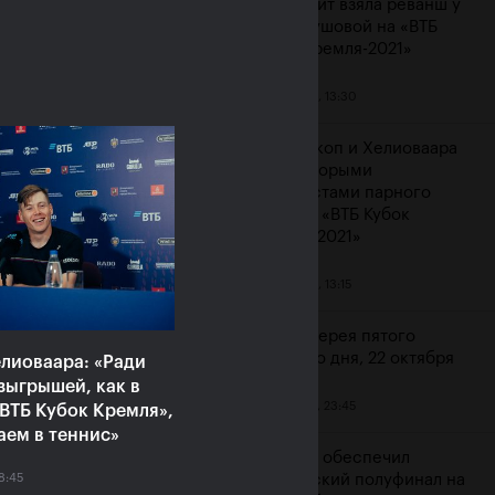
Контавейт взяла реванш у
Вондроушовой на «ВТБ
Кубок Кремля-2021»
23 октября, 13:30
ерина Александрова:
ажение от Контавейт
Мидделкоп и Хелиоваара
зненное, но сильно
стали вторыми
атизировать не буду»
финалистами парного
турнира «ВТБ Кубок
ря, 16:00
Кремля-2021»
23 октября, 13:15
Фотогалерея пятого
игрового дня, 22 октября
лиоваара: «Ради
зыгрышей, как в
22 октября, 23:45
ВТБ Кубок Кремля»,
аем в теннис»
Карацев обеспечил
8:45
российский полуфинал на