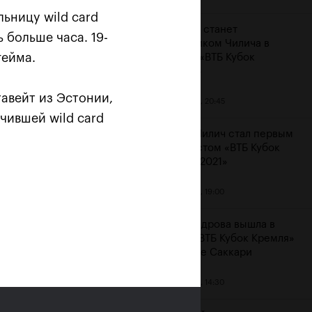
ьницу wild card
Карацев станет
 больше часа. 19-
соперником Чилича в
гейма.
финале «ВТБ Кубок
Кремля»
авейт из Эстонии,
23 октября, 20:45
чившей wild card
Марин Чилич стал первым
финалистом «ВТБ Кубок
Кремля-2021»
м
23 октября, 19:00
Александрова вышла в
финал «ВТБ Кубок Кремля»
на отказе Саккари
23 октября, 14:30