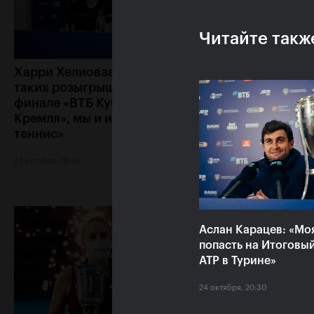
Читайте такж
Харри Хелиоваара: «Ради
Анетт Контавейт
таких розыгрышей, как в
«Екатерина игра
финале «ВТБ Кубок
классно, мне каз
Кремля», мы и играем в
что у меня нет ш
теннис»
24 октября, 17:15
24 октября, 18:45
Аслан Карацев: «Мо
попасть на Итоговы
ATP в Турине»
24 октября, 20:30