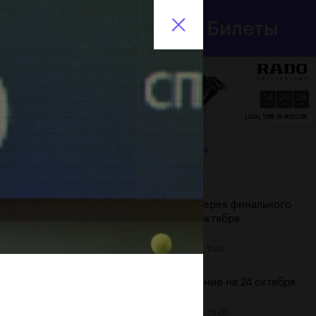
Департамент
Билеты
спорта
En
города Москвы
14
24
29
HRS
MINS
SECS
ЛЕНТА
Дата
Фотогалерея финального
дня, 24 октября
25 октября, 11:00
Расписание на 24 октября
23 октября, 23:00