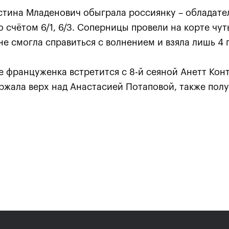
тина Младенович обыграла россиянку – обладател
 счётом 6/1, 6/3. Соперницы провели на корте чуть
не смогла справиться с волнением и взяла лишь 4 
 француженка встретится с 8-й сеяной Анетт Конт
ржала верх над Анастасией Потаповой, также полу
.
Карацев стал победителе
«ВТБ Кубок Кремля-2021»
24 октября, 19:00