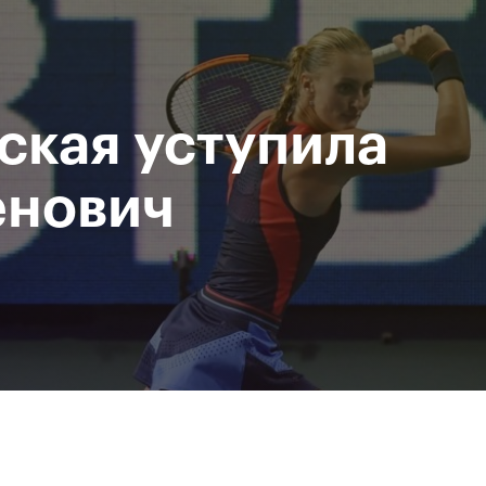
При поддержке
Доступ на стадионы по QR-
Министерство спорта
кодам
Российской Федерации
ская уступила
исание
Фото и видео
Amateur Series
Пресс-центр
нович
За все время