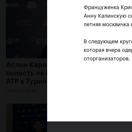
Француженка Крис
Анну Калинскую со
летняя москвичка 
В следующем круге
которая вчера оде
оторганизаторов
Аслан Карацев: «Моя цель —
попасть на Итоговый турнир
ATP в Турине»
24 октября, 20:30