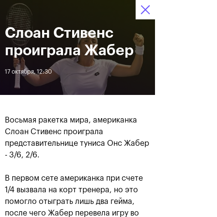
16-24 октября 2021
Слоан Стивенс
Доступ на стадионы 
Билеты
20
57
15
по QR-кодам
HRS
MINS
SECS
проиграла Жабер
Новости
17 октября, 12:30
За все время
Дата
Восьмая ракетка мира, американка
ЛЕНТА
Слоан Стивенс проиграла
представительнице туниса Онс Жабер
Фотогалерея финального
Расписание на 24
дня, 24 октября
октября
- 3/6, 2/6.
В первом сете американка при счете
1/4 вызвала на корт тренера, но это
помогло отыграть лишь два гейма,
25 октября, 11:00
23 октября, 23:00
после чего Жабер перевела игру во