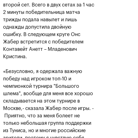
второй сет. Всего в двух сетах за 1 час
2 минуты победительница матча
трижды подала навылет и лишь
однажды допустила двойную
ошибку. В следующем круге Онс
Жабер встретится с победителем
Контавейт Анетт – Младенович
Кристина.
«Безусловно, я одержала важную
Аслан Карацев: «Моя цель —
победу над игроком топ-10 и
попасть на Итоговый турнир
ATP в Турине»
чемпионкой турнира "Большого
шлема", вообще для меня все хорошо
24 октября, 20:30
складывается на этом турнире в
Москве,- сказала Жабер после игры. -
Приятно, что за меня болеет не
только небольшая группа поддержки
из Туниса, но и многие российские