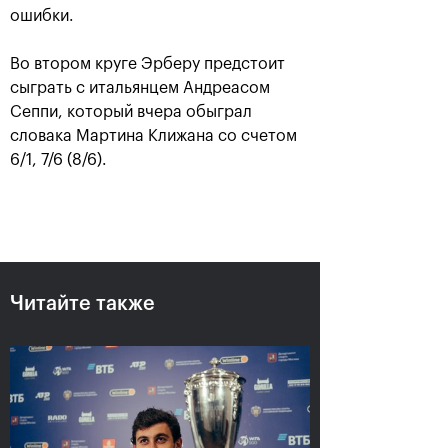
ошибки.
Во втором круге Эрберу предстоит
сыграть с итальянцем Андреасом
Сеппи, который вчера обыграл
словака Мартина Клижана со счетом
6/1, 7/6 (8/6).
Аслан Карацев: «Моя цель —
попасть на Итоговый турнир
ATP в Турине»
Читайте также
24 октября, 20:30