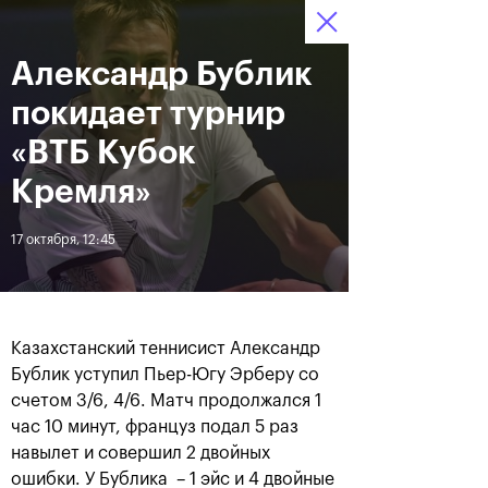
16-24 октября 2021
Александр Бублик
Доступ на стадионы 
Билеты
02
37
02
по QR-кодам
HRS
MINS
SECS
покидает турнир
Новости
«ВТБ Кубок
Кремля»
За все время
Дата
17 октября, 12:45
ЛЕНТА
Фотогалерея финального
Расписание на 24
дня, 24 октября
октября
Казахстанский теннисист Александр
Бублик уступил Пьер-Югу Эрберу со
счетом 3/6, 4/6. Матч продолжался 1
час 10 минут, француз подал 5 раз
навылет и совершил 2 двойных
25 октября, 11:00
23 октября, 23:00
ошибки. У Бублика – 1 эйс и 4 двойные