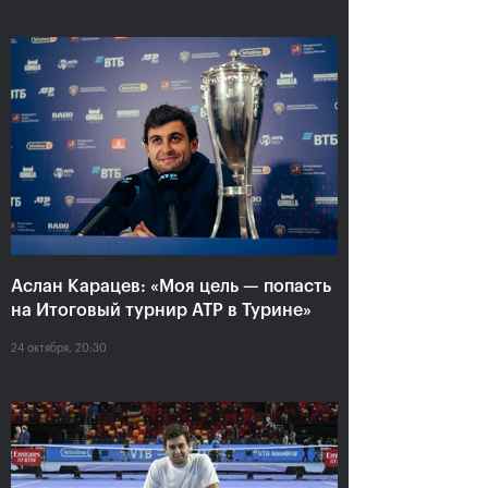
Аслан Карацев: «Моя цель —
попасть на Итоговый турнир
Аслан Карацев: «Моя цель — попасть
ATP в Турине»
на Итоговый турнир ATP в Турине»
24 октября, 20:30
24 октября, 20:30