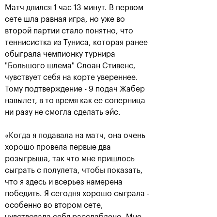
Матч длился 1 час 13 минут. В первом
сете шла равная игра, но уже во
второй партии стало понятно, что
теннисистка из Туниса, которая ранее
обыграла чемпионку турнира
"Большого шлема" Слоан Стивенс,
чувствует себя на корте увереннее.
Тому подтверждение - 9 подач Жабер
навылет, в то время как ее соперница
ни разу не смогла сделать эйс.
Аслан Карацев: «Моя цель —
попасть на Итоговый турнир
ATP в Турине»
«Когда я подавала на матч, она очень
хорошо провела первые два
24 октября, 20:30
розыгрыша, так что мне пришлось
сыграть с полулета, чтобы показать,
что я здесь и всерьез намерена
победить. Я сегодня хорошо сыграла -
особенно во втором сете,