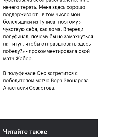
чувствовала себя расслаблено. Мне
нечего терять. Меня здесь хорошо
поддерживают - в том числе мои
болельщики из Туниса, поэтому я
чувствую себя, как дома. Впереди
полуфинал, почему бы не замахнуться
Карацев стал победителем
на титул, чтобы отпраздновать здесь
«ВТБ Кубок Кремля-2021»
победу?» - прокомментировала свой
24 октября, 19:00
матч Жабер.
В полуфинале Онс встретится с
победителем матча Вера Звонарева –
Анастасия Севастова.
Харри Хелиоваара:
Анетт Контавейт:
«Ради таких
«Екатерина играла
розыгрышей, как в
классно, мне казалось,
финале «ВТБ Кубок
что у меня нет шансов»
Кремля», мы и играем
в теннис»
24 октября, 17:15
Читайте также
24 октября, 18:45