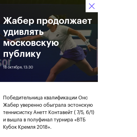
16-24 октября 2021
Жабер продолжает
Доступ на стадионы 
Билеты
15
30
28
по QR-кодам
HRS
MINS
SECS
удивлять
Новости
московскую
публику
За все время
Дата
18 октября, 13:30
ЛЕНТА
Фотогалерея финального
Расписание на 24
дня, 24 октября
октября
Победительница квалификации Онс
Жабер уверенно обыграла эстонскую
теннисистку Анетт Контавейт ( 7/5, 6/1)
и вышла в полуфинал турнира «ВТБ
Кубок Кремля 2018».
25 октября, 11:00
23 октября, 23:00