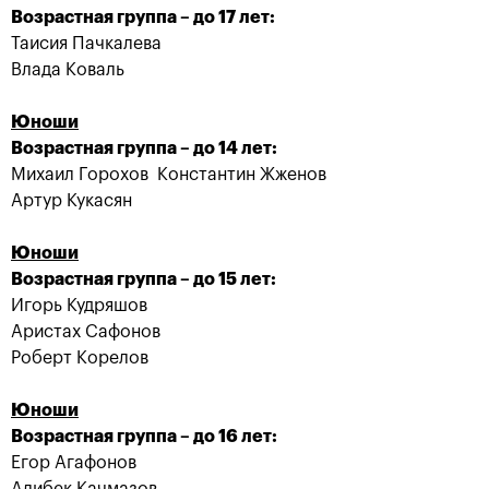
«ВТБ Кубок Кремля
играть и готов к
Возрастная группа – до 17 лет:
финалу»
Таисия Пачкалева
24 октября, 14:30
23 октября, 22:00
Влада Коваль
Юноши
Возрастная группа – до 14 лет:
Михаил Горохов Константин Жженов
Артур Кукасян
Карен Хачанов: «Я
Сегодня состоялась
допустил ошибки на
церемония
Юноши
тай-брейке, это
награждения
Возрастная группа – до 15 лет:
сыграло ключевую
стипендиатов Фонда
роль в матче с
«Президентский центр
Игорь Кудряшов
Карацевым»
Бориса Николаевича
Ельцина»
Аристах Сафонов
23 октября, 21:30
23 октября, 21:00
Роберт Корелов
Юноши
Возрастная группа – до 16 лет:
Егор Агафонов