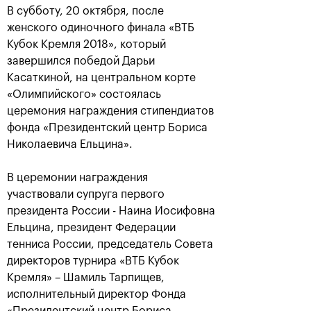
В субботу, 20 октября, после
женского одиночного финала «ВТБ
Кубок Кремля 2018», который
завершился победой Дарьи
Касаткиной, на центральном корте
«Олимпийского» состоялась
церемония награждения стипендиатов
фонда «Президентский центр Бориса
Николаевича Ельцина».
Аслан Карацев: «Моя цель —
В церемонии награждения
попасть на Итоговый турнир
ATP в Турине»
участвовали супруга первого
президента России - Наина Иосифовна
24 октября, 20:30
Ельцина, президент Федерации
тенниса России, председатель Совета
директоров турнира «ВТБ Кубок
Кремля» – Шамиль Тарпищев,
исполнительный директор Фонда