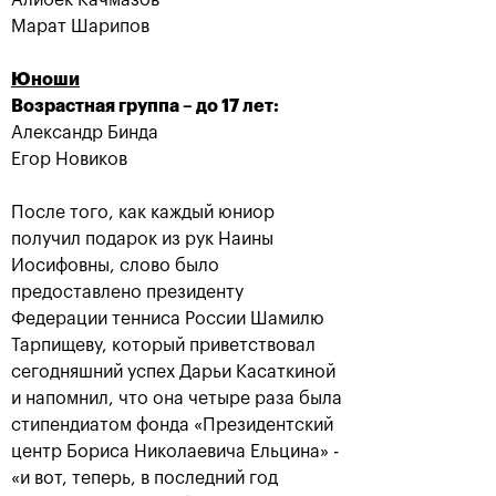
Алибек Качмазов
Марат Шарипов
Юноши
Марин Чилич: «Выйти в
Возрастная группа – до 17 лет:
очередной финал «ВТБ
Александр Бинда
Кубок Кремля» —
Егор Новиков
особенный момент для
меня»
После того, как каждый юниор
23 октября, 20:30
получил подарок из рук Наины
Иосифовны, слово было
предоставлено президенту
Федерации тенниса России Шамилю
Тарпищеву, который приветствовал
сегодняшний успех Дарьи Касаткиной
и напомнил, что она четыре раза была
стипендиатом фонда «Президентский
центр Бориса Николаевича Ельцина» -
«и вот, теперь, в последний год