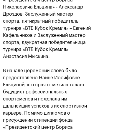
«Президентский центр Бориса
Николаевича Ельцина» - Александр
Дроздов, Заслуженный мастер
спорта, пятикратный победитель
турнира «ВТБ Кубок Кремля» – Евгений
Кафельников и Заслуженный мастер
Карацев стал победителем
спорта, двукратная победительница
«ВТБ Кубок Кремля-2021»
турнира «ВТБ Кубок Кремля»
24 октября, 19:00
Анастасия Мыскина.
В начале церемонии слово было
предоставлено Наине Иосифовне
Ельциной, которая отметила талант
будущих профессиональных
спортсменов и пожелала им
Харри Хелиоваара:
Анетт Контавейт:
«Ради таких
«Екатерина играла
дальнейших успехов в их спортивной
розыгрышей, как в
классно, мне казалось,
карьере. Помимо дипломов о
финале «ВТБ Кубок
что у меня нет шансов»
Кремля», мы и играем
присуждении стипендии фонда
в теннис»
24 октября, 17:15
«Президентский центр Бориса
24 октября, 18:45