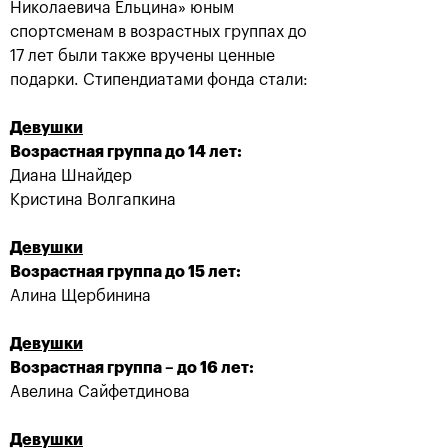
Николаевича Ельцина» юным
спортсменам в возрастных группах до
17 лет были также вручены ценные
подарки. Стипендиатами фонда стали:
Девушки
Хелиоваара и
Екатерина
Возрастная группа до 14 лет:
Мидделкоп стали
Александрова:
Диана Шнайдер
победителями «ВТБ
«Поражение от
Кубок Кремля-2021»
Контавейт
Кристина Волгапкина
болезненное, но
24 октября, 17:00
сильно
драматизировать не
Девушки
буду»
Возрастная группа до 15 лет:
24 октября, 16:00
Алина Щербинина
Девушки
Возрастная группа – до 16 лет:
Авелина Сайфетдинова
Контавейт победила
Аслан Карацев: «Я
Девушки
Александрову в финале
знаю, как Чилич будет