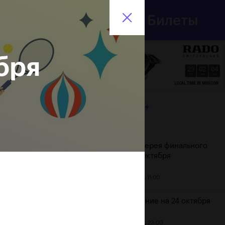
Департамент
Билеты
спорта
En
города Москвы
бря
23
02
04
HRS
MINS
SECS
ЛЕНТА
Дата
Фотогалерея финального
дня, 24 октября
25 октября, 11:00
Расписание на 24 октября
23 октября, 23:00