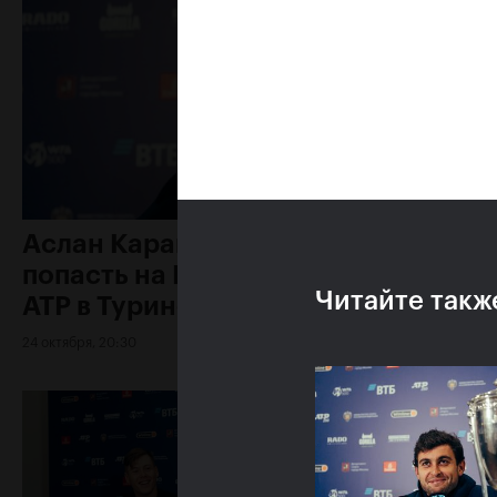
Аслан Карацев: «Моя цель —
попасть на Итоговый турнир
Читайте такж
ATP в Турине»
24 октября, 20:30