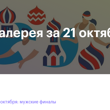
При поддержке
Доступ на стадионы по QR-
Министерство спорта
кодам
Российской Федерации
алерея за 21 октя
исание
Фото и видео
Amateur Series
Пресс-центр
За все время
 октября: мужские финалы