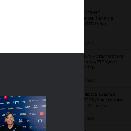
Карацев станет
соперником Чилича в
финале «ВТБ Кубок
Кремля»
23 октября, 20:45
Марин Чилич стал первым
финалистом «ВТБ Кубок
Кремля-2021»
м
23 октября, 19:00
Александрова вышла в
финал «ВТБ Кубок Кремля»
на отказе Саккари
23 октября, 14:30