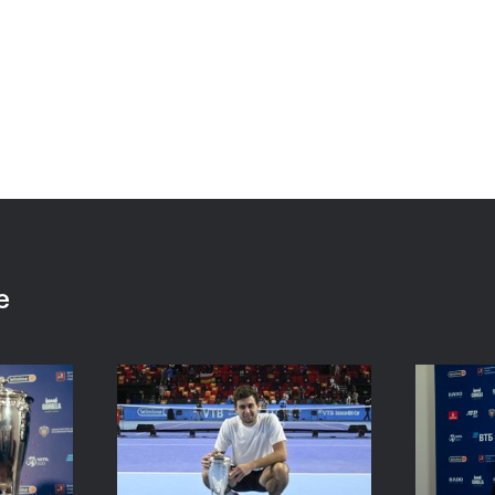
Карацев стал победителе
е
«ВТБ Кубок Кремля-2021»
24 октября, 19:00