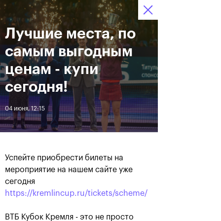
16-24 октября 2021
Лучшие места, по
Доступ на стадионы 
Билеты
06
28
33
по QR-кодам
HRS
MINS
SECS
самым выгодным
Новости
ценам - купи
сегодня!
За все время
Дата
04 июня, 12:15
ЛЕНТА
Фотогалерея финального
Расписание на 24
дня, 24 октября
октября
Успейте приобрести билеты на
мероприятие на нашем сайте уже
сегодня
https://kremlincup.ru/tickets/scheme/
25 октября, 11:00
23 октября, 23:00
ВТБ Кубок Кремля - это не просто