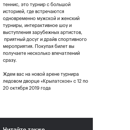
теннис, это турнир с большой
историей, где встречаются
одновременно мужской и женский
турниры, интерактивное шоу и
выступления зарубежных артистов,
приятный досуг и драйв спортивного
мероприятия. Покупая билет вы
получаете несколько впечатлений
сразу.
Аслан Карацев: «Моя цель —
Ждем вас на новой арене турнира
попасть на Итоговый турнир
ATP в Турине»
ледовом дворце «Крылатское» с 12 по
20 октября 2019 года
24 октября, 20:30