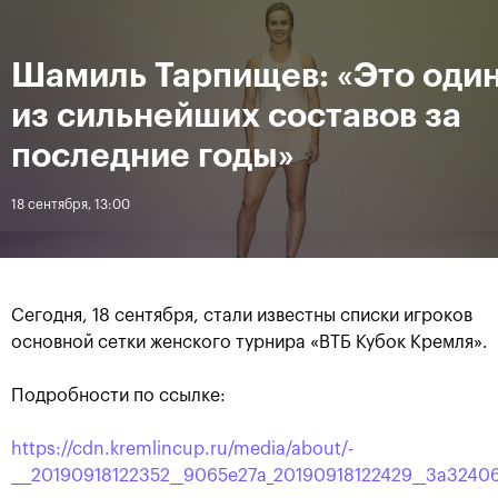
16-24 октября 2021
Шамиль Тарпищев: «Это оди
Доступ на стадионы 
19
56
30
по QR-кодам
HRS
MINS
SECS
из сильнейших составов за
Новости
последние годы»
18 сентября, 13:00
За все время
Дата
ЛЕНТА
Сегодня, 18 сентября, стали известны списки игроков
Фотогалерея финального
Расписание на 24
основной сетки женского турнира «ВТБ Кубок Кремля».
дня, 24 октября
октября
Подробности по ссылке:
https://cdn.kremlincup.ru/media/about/-
25 октября, 11:00
23 октября, 23:00
___20190918122352__9065e27a_20190918122429__3a3240