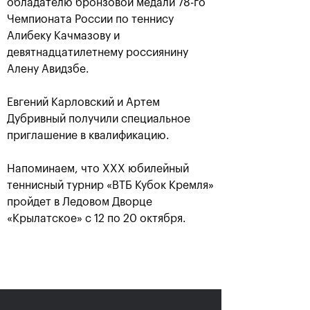
обладателю бронзовой медали 78-го
Чемпионата России по теннису
Алибеку Качмазову и
девятнадцатилетнему россиянину
Алену Авидзбе.
Евгений Карловский и Артем
Дубривный получили специальное
приглашение в квалификацию.
Аслан Карацев: «Моя цель —
Напоминаем, что XXX юбилейный
попасть на Итоговый турнир
теннисный турнир «ВТБ Кубок Кремля»
ATP в Турине»
пройдет в Ледовом Дворце
24 октября, 20:30
«Крылатское» с 12 по 20 октября.