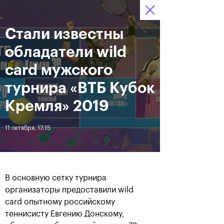
16-24 октября 2021
Стали известны
Доступ на стадионы 
Билеты
10
04
58
по QR-кодам
HRS
MINS
SECS
обладатели wild
Новости
card мужского
турнира «ВТБ Кубок
За все время
Дата
Кремля» 2019
11 октября, 17:15
ЛЕНТА
Фотогалерея финального
Расписание на 24
дня, 24 октября
октября
В основную сетку турнира
организаторы предоставили wild
card опытному российскому
25 октября, 11:00
23 октября, 23:00
теннисисту Евгению Донскому,