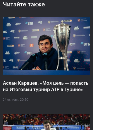
Читайте также
Аслан Карацев: «Моя цель —
попасть на Итоговый турнир
ATP в Турине»
Аслан Карацев: «Моя цель — попасть
на Итоговый турнир ATP в Турине»
24 октября, 20:30
24 октября, 20:30