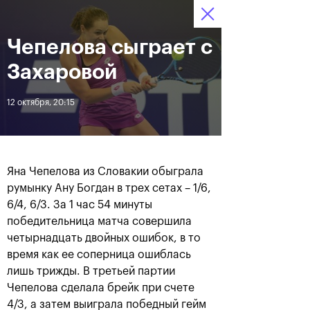
16-24 октября 2021
Чепелова сыграет с
Доступ на стадионы 
Билеты
14
43
58
по QR-кодам
HRS
MINS
SECS
Захаровой
Новости
12 октября, 20:15
За все время
Дата
Яна Чепелова из Словакии обыграла
ЛЕНТА
румынку Ану Богдан в трех сетах – 1/6,
6/4, 6/3. За 1 час 54 минуты
Фотогалерея финального
Расписание на 24
дня, 24 октября
октября
победительница матча совершила
четырнадцать двойных ошибок, в то
время как ее соперница ошиблась
лишь трижды. В третьей партии
Чепелова сделала брейк при счете
25 октября, 11:00
23 октября, 23:00
4/3, а затем выиграла победный гейм