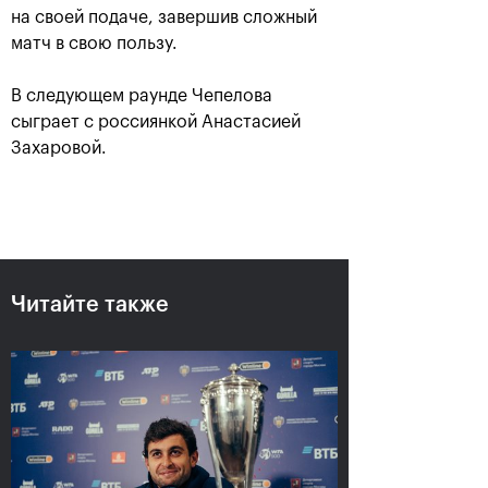
на своей подаче, завершив сложный
матч в свою пользу.
В следующем раунде Чепелова
сыграет с россиянкой Анастасией
Захаровой.
Аслан Карацев: «Моя цель —
попасть на Итоговый турнир
ATP в Турине»
Читайте также
24 октября, 20:30