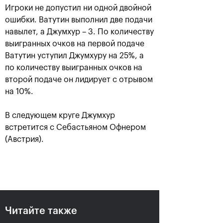
Игроки не допустил ни одной двойной
ошибки. Ватутин выполнил две подачи
навылет, а Джумхур – 3. По количеству
выигранных очков на первой подаче
Ватутин уступил Джумхуру на 25%, а
по количеству выигранных очков на
второй подаче он лидирует с отрывом
на 10%.
В следующем круге Джумхур
Аслан Карацев: «Моя цель —
встретится с Себастьяном Офнером
попасть на Итоговый турнир
ATP в Турине»
(Австрия).
24 октября, 20:30
Читайте также