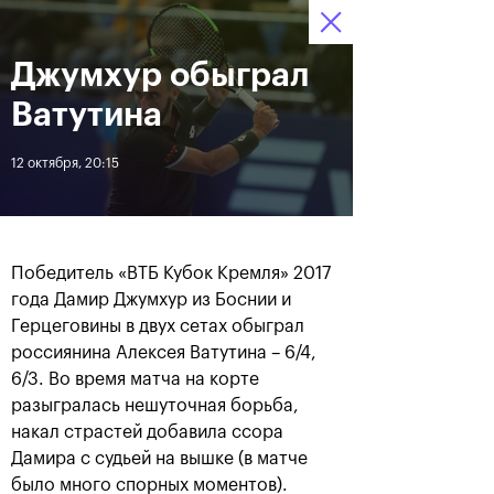
16-24 октября 2021
Джумхур обыграл
Доступ на стадионы 
Билеты
14
30
08
по QR-кодам
HRS
MINS
SECS
Ватутина
Новости
12 октября, 20:15
За все время
Дата
Победитель «ВТБ Кубок Кремля» 2017
ЛЕНТА
года Дамир Джумхур из Боснии и
Герцеговины в двух сетах обыграл
Фотогалерея финального
Расписание на 24
дня, 24 октября
октября
россиянина Алексея Ватутина – 6/4,
6/3. Во время матча на корте
разыгралась нешуточная борьба,
накал страстей добавила ссора
Дамира с судьей на вышке (в матче
25 октября, 11:00
23 октября, 23:00
было много спорных моментов).