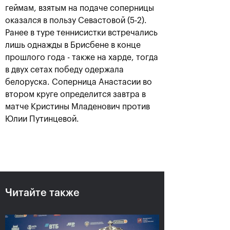
геймам, взятым на подаче соперницы
оказался в пользу Севастовой (5-2).
Ранее в туре теннисистки встречались
лишь однажды в Брисбене в конце
прошлого года - также на харде, тогда
в двух сетах победу одержала
белоруска. Соперница Анастасии во
втором круге определится завтра в
матче Кристины Младенович против
Юлии Путинцевой.
Аслан Карацев: «Моя цель —
попасть на Итоговый турнир
ATP в Турине»
24 октября, 20:30
Читайте также