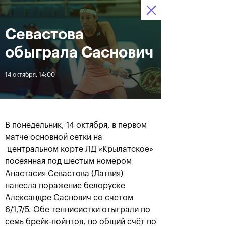
16-24 октября 2021
Севастова
Доступ на стадионы 
Билеты
13
39
08
по QR-кодам
HRS
MINS
SECS
обыграла Саснович
Новости
14 октября, 14:00
За все время
Дата
В понедельник, 14 октября, в первом
ЛЕНТА
матче основной сетки на
центральном корте ЛД «Крылатское»
Фотогалерея финального
Расписание на 24
дня, 24 октября
октября
посеянная под шестым номером
Анастасия Севастова (Латвия)
нанесла поражение белоруске
Александре Саснович со счетом
6/1,7/5. Обе теннисистки отыграли по
25 октября, 11:00
23 октября, 23:00
семь брейк-пойнтов, но общий счёт по