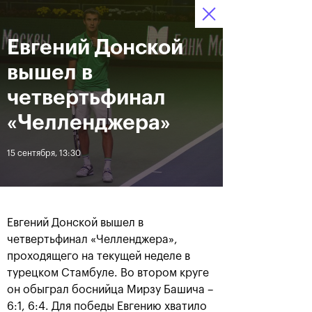
16-24 октября 2021
Евгений Донской
Доступ на стадионы 
Билеты
09
26
48
по QR-кодам
HRS
MINS
SECS
вышел в
Новости
четвертьфинал
«Челленджера»
За все время
Дата
15 сентября, 13:30
ЛЕНТА
Фотогалерея финального
Расписание на 24
дня, 24 октября
октября
Евгений Донской вышел в
четвертьфинал «Челленджера»,
проходящего на текущей неделе в
турецком Стамбуле. Во втором круге
он обыграл боснийца Мирзу Башича –
25 октября, 11:00
23 октября, 23:00
6:1, 6:4. Для победы Евгению хватило