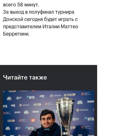
всего 58 минут.
За выход в полуфинал турнира
Донской сегодня будет играть с
представителем Италии Маттео
Берретини.
Аслан Карацев: «Моя цель —
Читайте также
попасть на Итоговый турнир
ATP в Турине»
24 октября, 20:30