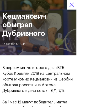
16-24 октября 2021
Кецманович
Доступ на стадионы 
Билеты
09
51
59
по QR-кодам
HRS
MINS
SECS
обыграл
Новости
Дубривного
15 октября, 12:45
За все время
Дата
ЛЕНТА
В первом матче второго дня «ВТБ
Фотогалерея финального
Расписание на 24
Кубок Кремля» 2019 на центральном
дня, 24 октября
октября
корте Миомир Кецманович из Сербии
обыграл россиянина Артема
Дубривного в двух сетах – 6/1, 7/5.
25 октября, 11:00
23 октября, 23:00
За 1 час 12 минут победитель матча