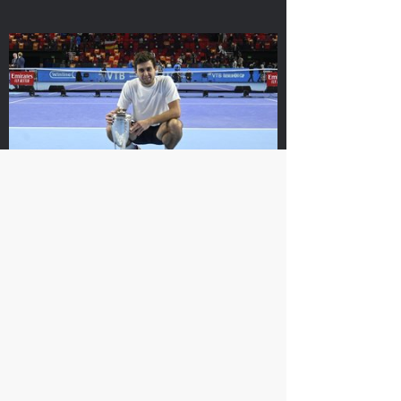
На сайте ВТБ Кубок Кремля используется технология
Cookie. Посещая данный сайт, вы понимаете и
соглашаетесь с тем,
что ваши персональные данные
обрабатываются с целью его функционирования и
предоставления вам имеющихся на нем сервисов.
Я согласен
Хелиоваара и
Екатерина
Мидделкоп стали
Александрова:
победителями «ВТБ
«Поражение от
Кубок Кремля-2021»
Контавейт
болезненное, но
24 октября, 17:00
сильно
драматизировать не
буду»
Карацев стал победителем «ВТБ
24 октября, 16:00
Кубок Кремля-2021»
24 октября, 19:00
Контавейт победила
Аслан Карацев: «Я
Александрову в финале
знаю, как Чилич будет