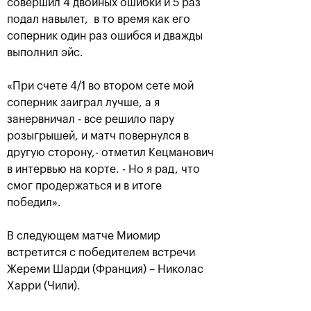
совершил 4 двойных ошибки и 5 раз
подал навылет, в то время как его
соперник один раз ошибся и дважды
выполнил эйс.
«При счете 4/1 во втором сете мой
соперник заиграл лучше, а я
занервничал - все решило пару
розыгрышей, и матч повернулся в
другую сторону,- отметил Кецманович
Аслан Карацев: «Моя цель —
в интервью на корте. - Но я рад, что
попасть на Итоговый турнир
смог продержаться и в итоге
ATP в Турине»
победил».
24 октября, 20:30
В следующем матче Миомир
встретится с победителем встречи
Жереми Шарди (Франция) – Николас
Харри (Чили).