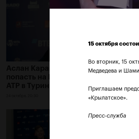
15 октября сост
Во вторник, 15 ок
Аслан Карацев: «Моя цель —
Медведева и Шами
попасть на Итоговый турнир
ATP в Турине»
​​​​​​​Приглашаем 
24 октября, 20:30
«Крылатское».
Пресс-служба