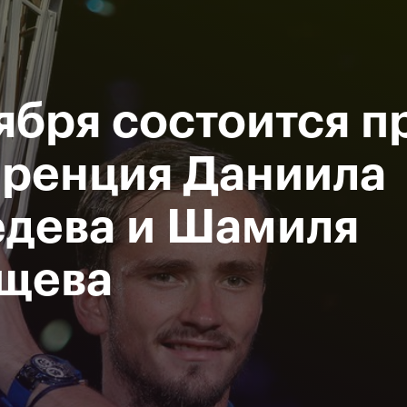
При поддержке
Доступ на стадионы по QR-
Министерство спорта
кодам
Российской Федерации
тября состоится п
исание
Фото и видео
Amateur Series
Пресс-центр
ренция Даниила
дева и Шамиля
За все время
щева