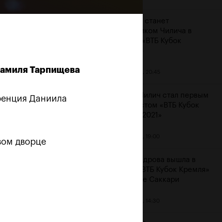
Карацев станет
соперником Чилича в
финале «ВТБ Кубок
Кремля»
Шамиля Тарпищева
23 октября, 20:45
Марин Чилич стал первым
еренция Даниила
финалистом «ВТБ Кубок
Кремля-2021»
м
23 октября, 19:00
овом дворце
Александрова вышла в
финал «ВТБ Кубок Кремля»
на отказе Саккари
23 октября, 14:30