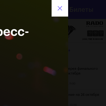
Департамент
Билеты
спорта
En
города Москвы
ресс-
10
00
54
HRS
MINS
SECS
ЛЕНТА
Дата
Фотогалерея финального
дня, 24 октября
25 октября, 11:00
Расписание на 24 октября
23 октября, 23:00