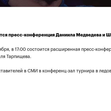
оится пресс-конференция Даниила Медведева и 
тября, в 17:00 состоится расширенная пресс-конф
ля Тарпищева.
Карацев стал победителе
«ВТБ Кубок Кремля-2021»
представителей в СМИ в конференц-зал турнира в лед
24 октября, 19:00