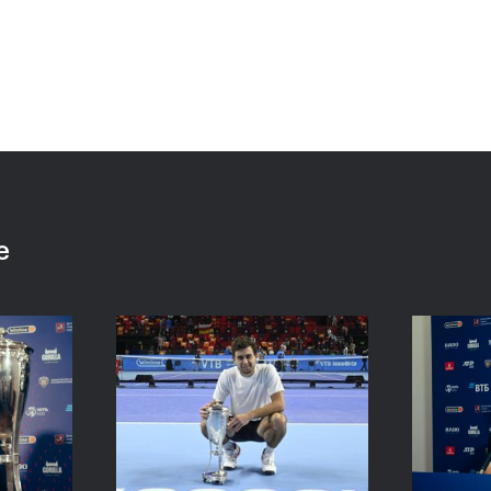
:
Хелиоваара и Мидделкоп
Екат
ла
стали победителями «ВТБ
«Пор
алось,
Кубок Кремля-2021»
боле
ансов»
драм
24 октября, 17:00
24 октяб
е