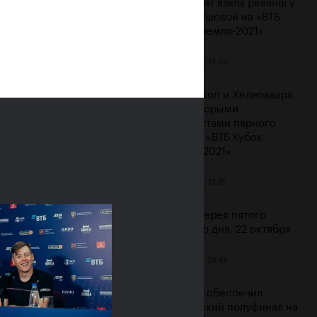
Контавейт взяла реванш у
Вондроушовой на «ВТБ
Кубок Кремля-2021»
23 октября, 13:30
ерина Александрова:
ажение от Контавейт
Мидделкоп и Хелиоваара
зненное, но сильно
стали вторыми
атизировать не буду»
финалистами парного
турнира «ВТБ Кубок
ря, 16:00
Кремля-2021»
23 октября, 13:15
Фотогалерея пятого
игрового дня, 22 октября
22 октября, 23:45
Карацев обеспечил
российский полуфинал на