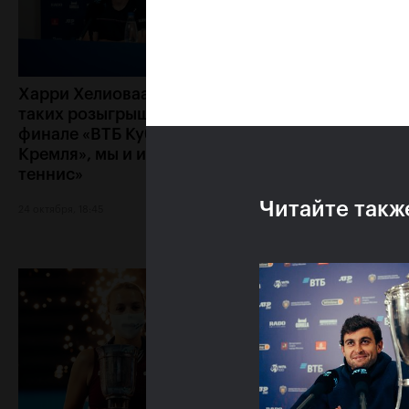
Харри Хелиоваара: «Ради
Анетт Контавейт
таких розыгрышей, как в
«Екатерина игра
финале «ВТБ Кубок
классно, мне каз
Кремля», мы и играем в
что у меня нет ш
теннис»
24 октября, 17:15
Читайте такж
24 октября, 18:45