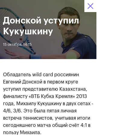
16-24 октября 2021
Донской уступил
Доступ на стадионы 
Билеты
21
50
14
по QR-кодам
HRS
MINS
SECS
Кукушкину
Новости
15 октября, 14:15
За все время
Дата
Обладатель wild card россиянин
ЛЕНТА
Евгений Донской в первом круге
уступил представителю Казахстана,
Фотогалерея финального
Расписание на 24
дня, 24 октября
октября
финалисту «ВТБ Кубка Кремля» 2013
года, Михаилу Кукушкину в двух сетах -
4/6, 3/6. Это была пятая личная
встреча теннисистов, учитывая итоги
сегодняшнего матча общий счёт 4:1 в
25 октября, 11:00
23 октября, 23:00
пользу Михаила.