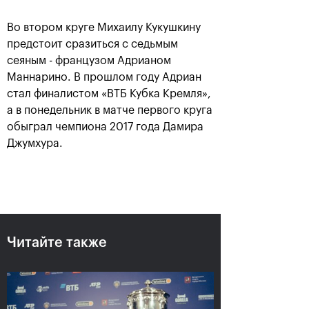
Во втором круге Михаилу Кукушкину
предстоит сразиться с седьмым
сеяным - французом Адрианом
Маннарино. В прошлом году Адриан
стал финалистом «ВТБ Кубка Кремля»,
а в понедельник в матче первого круга
обыграл чемпиона 2017 года Дамира
Джумхура.
Аслан Карацев: «Моя цель —
попасть на Итоговый турнир
ATP в Турине»
24 октября, 20:30
Читайте также