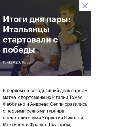
16-24 октября 2021
Итоги дня пары:
Доступ на стадионы 
Билеты
00
40
00
по QR-кодам
HRS
MINS
SECS
Итальянцы
Новости
стартовали с
победы
За все время
Дата
15 октября, 18:30
ЛЕНТА
Фотогалерея финального
Расписание на 24
дня, 24 октября
октября
В первом на сегодняшний день парном
матче спортсмены из Италии Томас
Фаббиано и Андреас Сеппи сразились
с первыми сеяными турнира
представителями Хорватии Николой
25 октября, 11:00
23 октября, 23:00
Мектичем и Франко Шкугором,