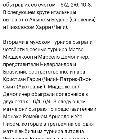
обыграв их со счётом – 6/2, 2/6, 10-8.
В следующем круге итальянцы
сыграют с Альяжем Бедене (Словения)
и Николосом Харри (Чили).
Вторыми в мужском турнире сыграли
четвёртые сеяные турнира Матве
Мидделкооп и Марсело Демолинер,
представители Нидерландов и
Бразилии, соответственно, и пара
Аслан Карацев: «Моя цель —
Кристиан Гарин (Чили)- Патрик-Джон
попасть на Итоговый турнир
ATP в Турине»
Смит (Австралия). Мидделкооп/
Демолинер обыграли соперников в
24 октября, 20:30
двух сетах – 6/4, 6/4. В следующем
матче они сыграют с представителями
Монако Ромейном Арнеодо и Уго
Нисом, которые в третьем на сегодня
матче выбили из турнира литовца