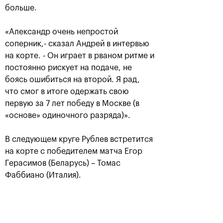
больше.
«Александр очень непростой
соперник,- сказал Андрей в интервью
на корте. - Он играет в рваном ритме и
постоянно рискует на подаче, не
боясь ошибиться на второй. Я рад,
что смог в итоге одержать свою
первую за 7 лет победу в Москве (в
«основе» одиночного разряда)».
Аслан Карацев: «Моя цель —
попасть на Итоговый турнир
ATP в Турине»
В следующем круге Рублев встретится
на корте с победителем матча Егор
24 октября, 20:30
Герасимов (Беларусь) – Томас
Фаббиано (Италия).