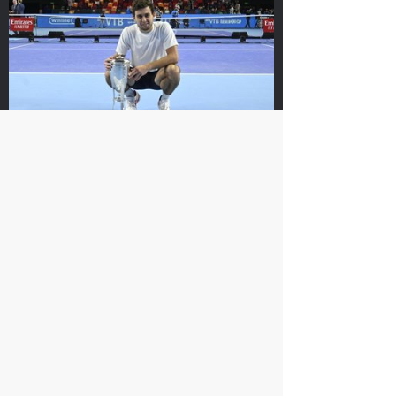
Cookie. Посещая данный сайт, вы понимаете и
соглашаетесь с тем,
что ваши персональные данные
обрабатываются с целью его функционирования и
предоставления вам имеющихся на нем сервисов.
Я согласен
Хелиоваара и
Екатерина
Мидделкоп стали
Александрова:
победителями «ВТБ
«Поражение от
Кубок Кремля-2021»
Контавейт
Карацев стал победителем «ВТБ
болезненное, но
24 октября, 17:00
сильно
Кубок Кремля-2021»
драматизировать не
буду»
24 октября, 19:00
24 октября, 16:00
Контавейт победила
Аслан Карацев: «Я
Александрову в финале
знаю, как Чилич будет