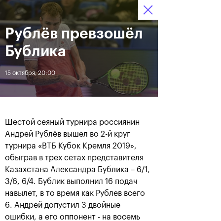
16-24 октября 2021
Рублёв превзошёл
Доступ на стадионы 
Билеты
16
18
09
по QR-кодам
HRS
MINS
SECS
Бублика
Новости
15 октября, 20:00
За все время
Дата
Шестой сеяный турнира россиянин
ЛЕНТА
Андрей Рублёв вышел во 2-й круг
турнира «ВТБ Кубок Кремля 2019»,
Фотогалерея финального
Расписание на 24
дня, 24 октября
октября
обыграв в трех сетах представителя
Казахстана Александра Бублика – 6/1,
3/6, 6/4. Бублик выполнил 16 подач
навылет, в то время как Рублев всего
6. Андрей допустил 3 двойные
25 октября, 11:00
23 октября, 23:00
ошибки, а его оппонент - на восемь