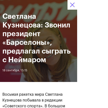
16-24 октября 2021
Светлана
Доступ на стадионы 
Билеты
19
52
14
по QR-кодам
HRS
MINS
SECS
Кузнецова: Звонил
Новости
президент
«Барселоны»,
За все время
Дата
предлагал сыграть
с Неймаром
ЛЕНТА
18 сентября, 13:15
Фотогалерея финального
Расписание на 24
дня, 24 октября
октября
Восьмая ракетка мира Светлана
Кузнецова побывала в редакции
25 октября, 11:00
23 октября, 23:00
«Советского спорта». В большом