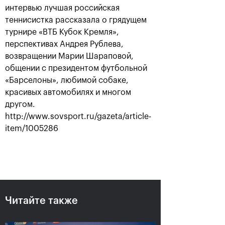
интервью лучшая российская
теннисистка рассказала о грядущем
турнире «ВТБ Кубок Кремля»,
перспективах Андрея Рублева,
возвращении Марии Шараповой,
общении с президентом футбольной
«Барселоны», любимой собаке,
красивых автомобилях и многом
другом.
http://www.sovsport.ru/gazeta/article-
Аслан Карацев: «Моя цель —
item/1005286
попасть на Итоговый турнир
ATP в Турине»
24 октября, 20:30
Читайте также