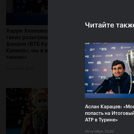
Читайте такж
Харри Хелиоваара: «Ради
Анетт Контавейт
таких розыгрышей, как в
«Екатерина игра
финале «ВТБ Кубок
классно, мне каз
Кремля», мы и играем в
что у меня нет ш
теннис»
24 октября, 17:15
24 октября, 18:45
Аслан Карацев: «Мо
попасть на Итоговы
ATP в Турине»
24 октября, 20:30