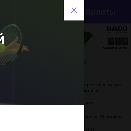
Департамент
Билеты
спорта
En
города Москвы
й
12
46
29
HRS
MINS
SECS
ЛЕНТА
Дата
Фотогалерея финального
дня, 24 октября
25 октября, 11:00
Расписание на 24 октября
23 октября, 23:00