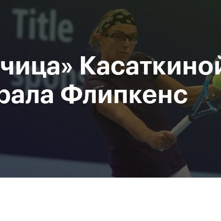
При поддержке
Доступ на стадионы по QR-
Министерство спорта
кодам
Российской Федерации
чица» Касаткино
исание
Фото и видео
Amateur Series
Пресс-центр
рала Флипкенс
За все время