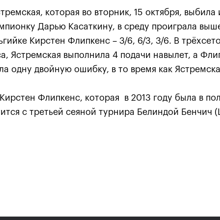
тремская, которая во вторник, 15 октября, выбила 
пионку Дарью Касаткину, в среду проиграла выш
гийке Кирстен Флипкенс – 3/6, 6/3, 3/6. В трёхсет
а, Ястремская выполнила 4 подачи навылет, а Флип
а одну двойную ошибку, в то время как Ястремская
Кирстен Флипкенс, которая в 2013 году была в п
ится с третьей сеяной турнира Белиндой Бенчич 
Карацев стал победителе
«ВТБ Кубок Кремля-2021»
24 октября, 19:00