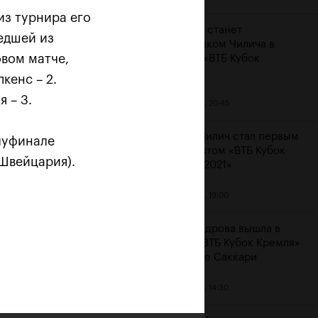
из турнира его
Карацев станет
едшей из
соперником Чилича в
овом матче,
финале «ВТБ Кубок
Кремля»
кенс – 2.
 – 3.
23 октября, 20:45
Марин Чилич стал первым
олуфинале
финалистом «ВТБ Кубок
(Швейцария).
Кремля-2021»
м
23 октября, 19:00
Александрова вышла в
финал «ВТБ Кубок Кремля»
на отказе Саккари
23 октября, 14:30