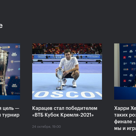
е
:
Хелиоваара и Мидделкоп
Екат
ла
стали победителями «ВТБ
«Пор
алось,
Кубок Кремля-2021»
боле
ансов»
драм
24 октября, 17:00
24 октяб
я цель —
Карацев стал победителем
Харри Хе
й турнир
«ВТБ Кубок Кремля-2021»
таких ро
финале «
24 октября, 19:00
мы и игр