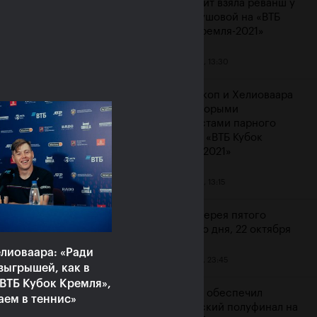
Контавейт взяла реванш у
Вондроушовой на «ВТБ
Кубок Кремля-2021»
23 октября, 13:30
ерина Александрова:
ажение от Контавейт
Мидделкоп и Хелиоваара
зненное, но сильно
стали вторыми
атизировать не буду»
финалистами парного
турнира «ВТБ Кубок
ря, 16:00
Кремля-2021»
23 октября, 13:15
Фотогалерея пятого
игрового дня, 22 октября
лиоваара: «Ради
22 октября, 23:45
зыгрышей, как в
ВТБ Кубок Кремля»,
Карацев обеспечил
аем в теннис»
российский полуфинал на