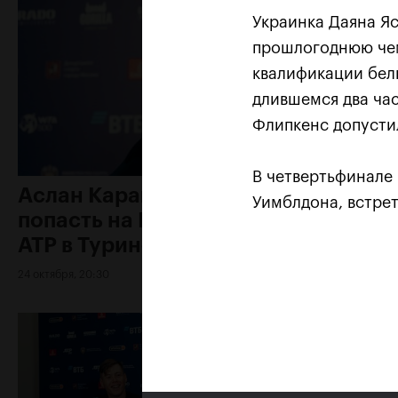
Украинка Даяна Яс
прошлогоднюю чем
квалификации бель
длившемся два час
Флипкенс допустил
В четвертьфинале 
Аслан Карацев: «Моя цель —
Уимблдона, встрет
попасть на Итоговый турнир
ATP в Турине»
24 октября, 20:30