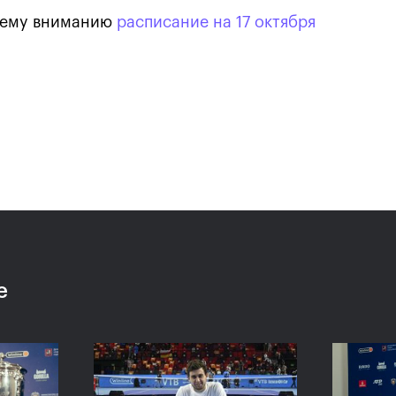
шему вниманию
расписание на 17 октября
Карацев стал победителе
«ВТБ Кубок Кремля-2021»
24 октября, 19:00
е