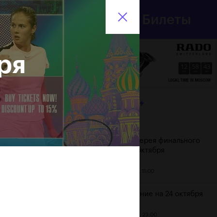
Департамент
Билеты
спорта
En
города Москвы
ря
12
58
44
HRS
MINS
SECS
ЛЕНТА
Дата
Фотогалерея финального
дня, 24 октября
25 октября, 11:00
Расписание на 24 октября
23 октября, 23:00