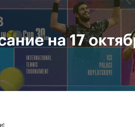
При поддержке
Доступ на стадионы по QR-
Министерство спорта
кодам
Российской Федерации
сание на 17 октяб
исание
Фото и видео
Amateur Series
Пресс-центр
За все время
и!