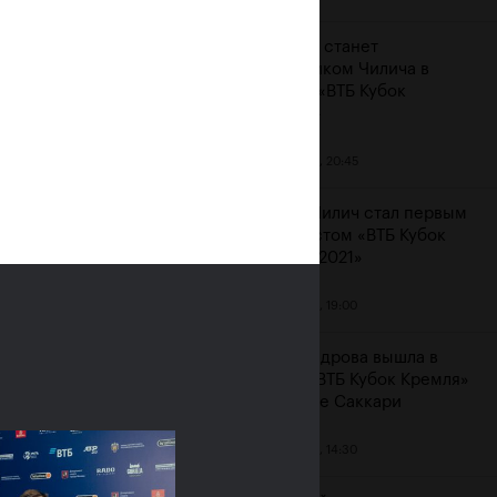
Карацев станет
соперником Чилича в
финале «ВТБ Кубок
Кремля»
23 октября, 20:45
Марин Чилич стал первым
финалистом «ВТБ Кубок
Кремля-2021»
м
23 октября, 19:00
Александрова вышла в
финал «ВТБ Кубок Кремля»
на отказе Саккари
23 октября, 14:30