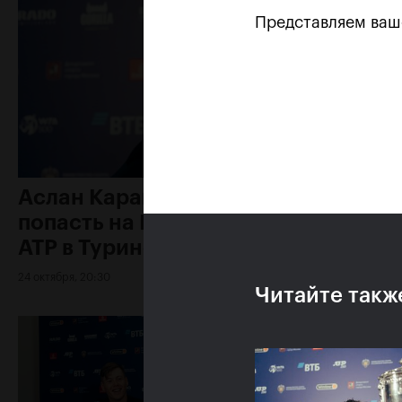
Представляем ва
Аслан Карацев: «Моя цель —
попасть на Итоговый турнир
ATP в Турине»
24 октября, 20:30
Читайте такж